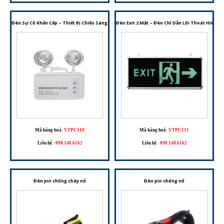
Đèn Sự Cố Khẩn Cấp – Thiết Bị Chiếu Sáng Dự Phòng Cho Hệ Thống PCCC
Đèn Exit 2 Mặt – Đèn Chỉ Dẫn Lối Thoát Hiểm 
Mã hàng hoá:
VTPC110
Mã hàng hoá:
VTPC111
Liên hệ
:
098.148.6162
Liên hệ
:
098.148.6162
Đèn pin chống cháy nổ
Đèn pin chống nổ