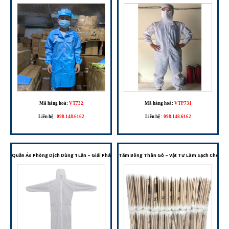
Mã hàng hoá:
VT732
Mã hàng hoá:
VTP731
Liên hệ
:
098.148.6162
Liên hệ
:
098.148.6162
Quần Áo Phòng Dịch Dùng 1 Lần – Giải Pháp Bảo Hộ Cho Môi Trường Y Tế Và Phòng Sạch
Tăm Bông Thân Gỗ – Vật Tư Làm Sạch Cho Phò