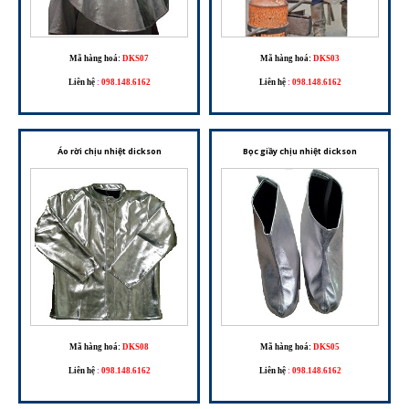
Mã hàng hoá:
DKS07
Mã hàng hoá:
DKS03
Liên hệ
:
098.148.6162
Liên hệ
:
098.148.6162
Áo rời chịu nhiệt dickson
Bọc giầy chịu nhiệt dickson
Mã hàng hoá:
DKS08
Mã hàng hoá:
DKS05
Liên hệ
:
098.148.6162
Liên hệ
:
098.148.6162