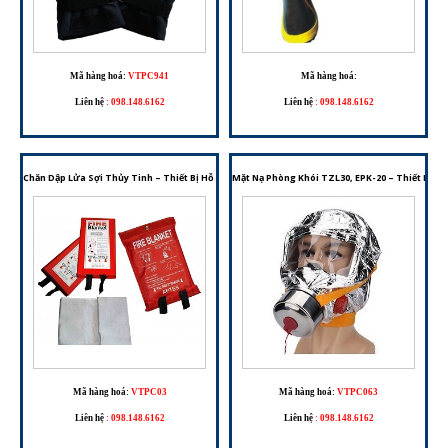
Mã hàng hoá:
VTPC941
Mã hàng hoá:
Liên hệ
:
098.148.6162
Liên hệ
:
098.148.6162
Chăn Dập Lửa Sợi Thủy Tinh – Thiết Bị Hỗ Trợ Dập Cháy Và Thoát Hiểm Ban Đầu
Mặt Nạ Phòng Khói TZL30, EPK-20 – Thiết Bị H
Mã hàng hoá:
VTPC03
Mã hàng hoá:
VTPC063
Liên hệ
:
098.148.6162
Liên hệ
:
098.148.6162