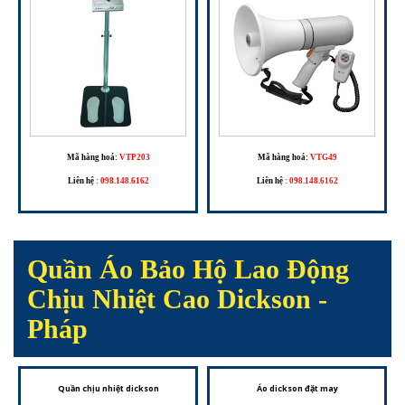
Mã hàng hoá:
VTP203
Mã hàng hoá:
VTG49
Liên hệ
:
098.148.6162
Liên hệ
:
098.148.6162
Quần Áo Bảo Hộ Lao Động
Chịu Nhiệt Cao Dickson -
Pháp
Quần chịu nhiệt dickson
Áo dickson đặt may