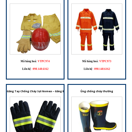
Mã hàng hoá:
VTPC974
Mã hàng hoá:
VTPC973
Liên hệ
:
098.148.6162
Liên hệ
:
098.148.6162
Găng Tay Chống Cháy Sợi Nomex – Găng Bảo Hộ Dành Cho Công Tác PCCC Và Môi Trường Nh
Ủng chống cháy thường