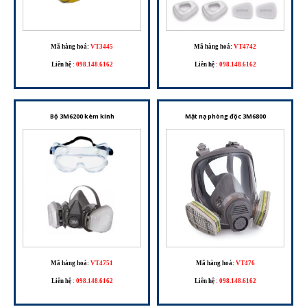
Mã hàng hoá:
VT3445
Mã hàng hoá:
VT4742
Liên hệ
:
098.148.6162
Liên hệ
:
098.148.6162
Bộ 3M6200 kèm kính
Mặt nạ phòng độc 3M6800
Mã hàng hoá:
VT4751
Mã hàng hoá:
VT476
Liên hệ
:
098.148.6162
Liên hệ
:
098.148.6162