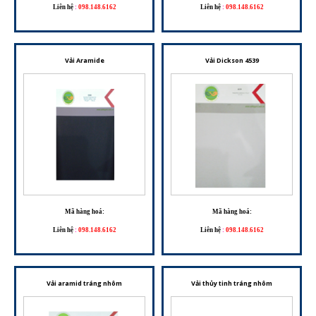
Liên hệ
:
098.148.6162
Liên hệ
:
098.148.6162
Vải Aramide
Vải Dickson 4539
Mã hàng hoá:
Mã hàng hoá:
Liên hệ
:
098.148.6162
Liên hệ
:
098.148.6162
Vải aramid tráng nhôm
Vải thủy tinh tráng nhôm