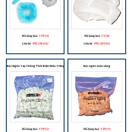
Mã hàng hoá:
VTP126
Mã hàng hoá:
VT146
Liên hệ
:
098.148.6162
Liên hệ
:
098.148.6162
Bọc Ngón Tay Chống Tĩnh Điện Màu Trắng – Chất Liệu Nitrile, An Toàn Cho Phòng Sạch Và Li
Bọc ngón màu vàng
Mã hàng hoá:
VTP132
Mã hàng hoá:
VTP133