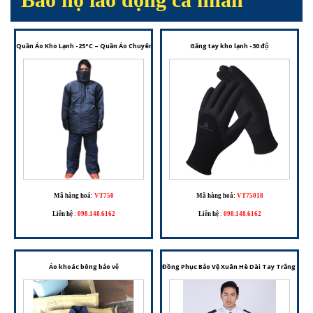
Quần Áo Kho Lạnh -25°C – Quần Áo Chuyên Dụng Giữ Nhiệt Cho Môi Trường Âm Sâu
Găng tay kho lạnh -30 độ
Mã hàng hoá:
VT750
Mã hàng hoá:
VT75018
Liên hệ
:
098.148.6162
Liên hệ
:
098.148.6162
Áo khoác bông bảo vệ
Đồng Phục Bảo Vệ Xuân Hè Dài Tay Trắng – Tr