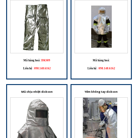
Mã hàng hoá:
DKS09
Mã hàng hoá:
Liên hệ
:
098.148.6162
Liên hệ
:
098.148.6162
Mũ chịu nhiệt dickson
Yếm không tay dickson