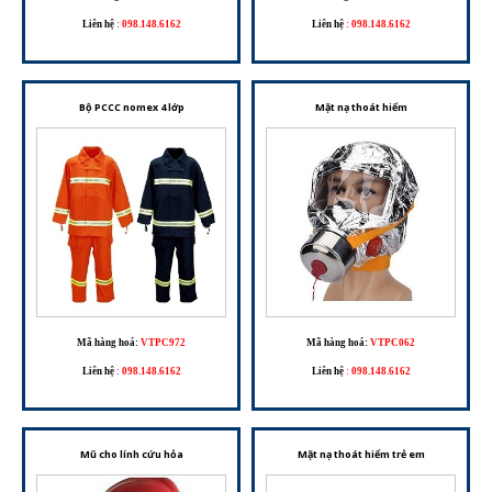
Liên hệ
:
098.148.6162
Liên hệ
:
098.148.6162
Bộ PCCC nomex 4 lớp
Mặt nạ thoát hiểm
Mã hàng hoá:
VTPC972
Mã hàng hoá:
VTPC062
Liên hệ
:
098.148.6162
Liên hệ
:
098.148.6162
Mũ cho lính cứu hỏa
Mặt nạ thoát hiểm trẻ em