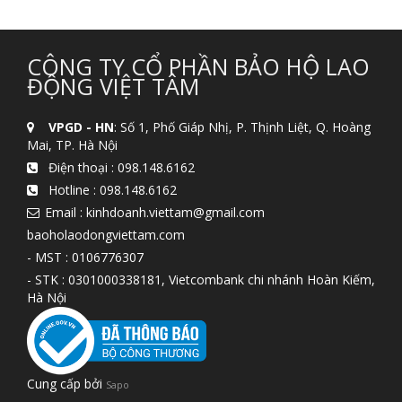
CÔNG TY CỔ PHẦN BẢO HỘ LAO
ĐỘNG VIỆT TÂM
VPGD - HN
: Số 1, Phố Giáp Nhị, P. Thịnh Liệt, Q. Hoàng
Mai, TP. Hà Nội
Điện thoại :
098.148.6162
Hotline :
098.148.6162
Email : kinhdoanh.viettam@gmail.com
baoholaodongviettam.com
- MST : 0106776307
- STK : 0301000338181, Vietcombank chi nhánh Hoàn Kiếm,
Hà Nội
Cung cấp bởi
Sapo