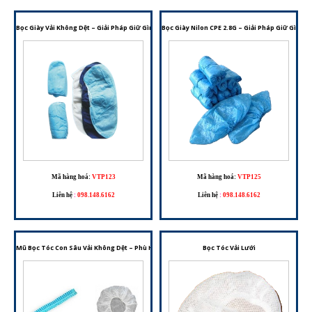
Bọc Giày Vải Không Dệt – Giải Pháp Giữ Gìn Vệ Sinh Cho Nhiều Môi Trường Làm Việc
Bọc Giày Nilon CPE 2.8G – Giải Pháp Giữ Gìn V
Mã hàng hoá:
VTP123
Mã hàng hoá:
VTP125
Liên hệ
:
098.148.6162
Liên hệ
:
098.148.6162
Mũ Bọc Tóc Con Sâu Vải Không Dệt – Phù Hợp Cho Phòng Sạch, Y Tế Và Chế Biến Thực Phẩm
Bọc Tóc Vải Lưới