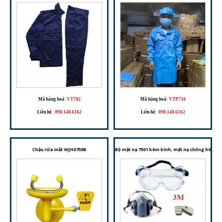
Mã hàng hoá:
VT782
Mã hàng hoá:
VTP734
Liên hệ
:
098.148.6162
Liên hệ
:
098.148.6162
Chậu rửa mắt WJH0759B
Bộ mặt nạ 7501 kèm kính, mặt nạ chống hóa chấ