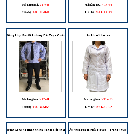
Mã hàng hoá:
VT7743
Mã hàng hoá:
VT7744
Liên hệ
:
098.148.6162
Liên hệ
:
098.148.6162
Đồng Phục Bảo Vệ Budong Dài Tay – Quần Áo Bảo Vệ Chuyên Nghiệp
Áo blu nữ dài tay
Mã hàng hoá:
VT7741
Mã hàng hoá:
VT77403
Liên hệ
:
098.148.6162
Liên hệ
:
098.148.6162
Quần Áo Công Nhân Chính Hãng: Giải Pháp Trang Phục Bảo Hộ Lao Động Tối Ưu
Áo Phòng Sạch Kiểu Blouse – Trang Phục Chốn