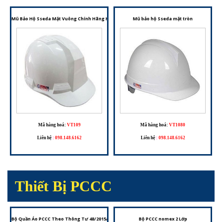
Mũ Bảo Hộ Sseda Mặt Vuông Chính Hãng Hàn Quốc – Bảo Vệ Vượt Trội Cho Người Lao Động
Mũ bảo hộ Sseda mặt tròn
Mã hàng hoá:
VT109
Mã hàng hoá:
VT1080
Liên hệ
:
098.148.6162
Liên hệ
:
098.148.6162
Thiết Bị PCCC
Bộ Quần Áo PCCC Theo Thông Tư 48/2015/TT-BCA – Trang Phục Cho Đội Phòng Cháy Chữa C
Bộ PCCC nomex 2 Lớp