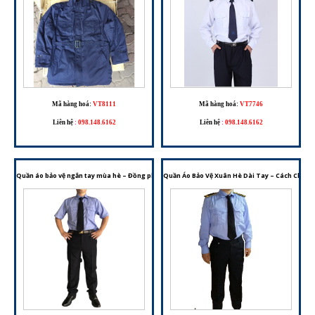
Mã hàng hoá:
VT8111
Mã hàng hoá:
VT7746
Liên hệ
:
098.148.6162
Liên hệ
:
098.148.6162
Quần áo bảo vệ ngắn tay mùa hè – Đồng phục bảo vệ thoáng mát, chuyên nghiệp
Quần Áo Bảo Vệ Xuân Hè Dài Tay – Cách Chọn 