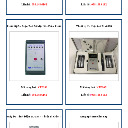
Liên hệ
:
098.148.6162
Liên hệ
:
098.148.6162
Thiết Bị Đo Điện Trở Bề Mặt SL-030 – Thiết Bị Kiểm Tra Điện Trở Bề Mặt Phục Vụ Kiểm Soát T
Thiết bị đo điện trở SL-030B
Mã hàng hoá:
VTP202
Mã hàng hoá:
VTP2031
Liên hệ
:
098.148.6162
Liên hệ
:
098.148.6162
Máy Đo Tĩnh Điện SL-031 – Thiết Bị Kiểm Tra Vòng Đeo Tay Và Giày Chống Tĩnh Điện
Megaphone cầm tay