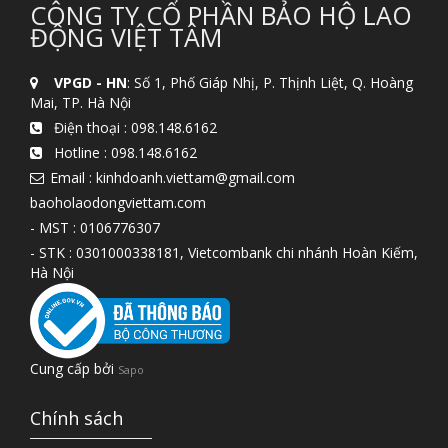
CÔNG TY CỔ PHẦN BẢO HỘ LAO
ĐỘNG VIỆT TÂM
VPGD - HN
: Số 1, Phố Giáp Nhị, P. Thịnh Liệt, Q. Hoàng
Mai, TP. Hà Nội
Điện thoại :
098.148.6162
Hotline :
098.148.6162
Email : kinhdoanh.viettam@gmail.com
baoholaodongviettam.com
- MST : 0106776307
- STK : 0301000338181, Vietcombank chi nhánh Hoàn Kiếm,
Hà Nội
Cung cấp bởi
Sapo
Chính sách