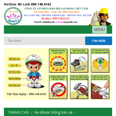
Hotline: Mr Linh
098.148.6162
MENU
TÌM KIẾM
TRANG CHỦ
Áo khoác bông bảo vệ