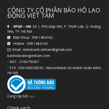
CÔNG TY CỔ PHẦN BẢO HỘ LAO
ĐỘNG VIỆT TÂM
VPGD - HN
: Số 1, Phố Giáp Nhị, P. Thịnh Liệt, Q. Hoàng
Mai, TP. Hà Nội
Điện thoại :
098.148.6162
Hotline :
098.148.6162
Email : kinhdoanh.viettam@gmail.com
baoholaodongviettam.com
- MST : 0106776307
- STK : 0301000338181, Vietcombank chi nhánh Hoàn Kiếm,
Hà Nội
Cung cấp bởi
Sapo
Chính sách