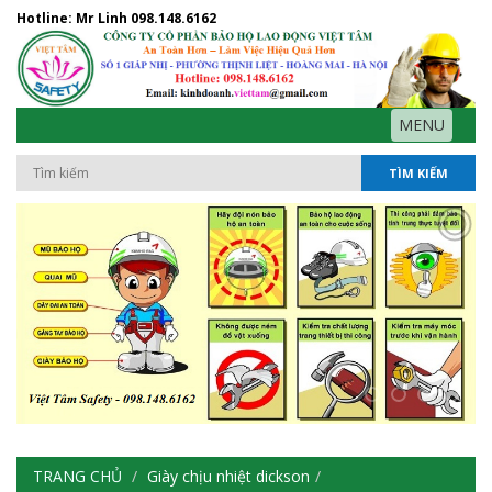
Hotline: Mr Linh
098.148.6162
MENU
TÌM KIẾM
TRANG CHỦ
Giày chịu nhiệt dickson