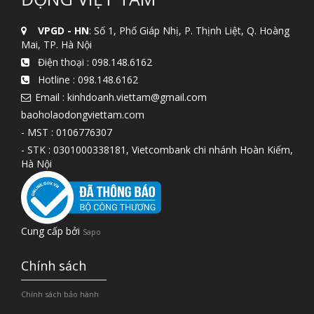
VPGD - HN
: Số 1, Phố Giáp Nhị, P. Thịnh Liệt, Q. Hoàng
Mai, TP. Hà Nội
Điện thoại :
098.148.6162
Hotline :
098.148.6162
Email : kinhdoanh.viettam@gmail.com
baoholaodongviettam.com
- MST : 0106776307
- STK : 0301000338181, Vietcombank chi nhánh Hoàn Kiếm,
Hà Nội
Cung cấp bởi
Sapo
Chính sách
Chính sách bảo hành