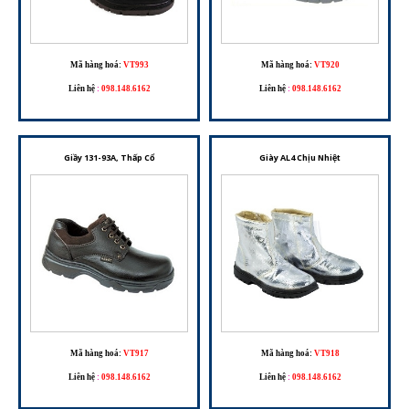
Mã hàng hoá:
VT993
Mã hàng hoá:
VT920
Liên hệ
:
098.148.6162
Liên hệ
:
098.148.6162
Giầy 131-93A, Thấp Cổ
Giày AL4 Chịu Nhiệt
Mã hàng hoá:
VT917
Mã hàng hoá:
VT918
Liên hệ
:
098.148.6162
Liên hệ
:
098.148.6162