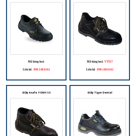
Mã hàng hoá:
Mã hàng hoá:
VT927
Liên hệ
:
098.148.6162
Liên hệ
:
098.148.6162
Giầy Asafe 113GH S3
Giầy Tiger Dental