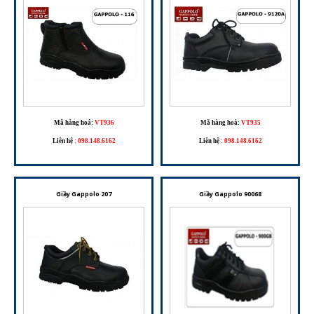
Mã hàng hoá:
VT936
Mã hàng hoá:
VT935
Liên hệ
:
098.148.6162
Liên hệ
:
098.148.6162
Giầy Gappolo 207
Giầy Gappolo 90068