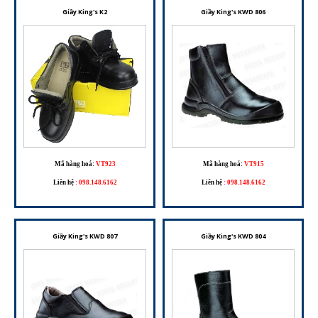
Giầy King's K2
Giầy King's KWD 806
Mã hàng hoá:
VT923
Mã hàng hoá:
VT915
Liên hệ
:
098.148.6162
Liên hệ
:
098.148.6162
Giầy King's KWD 807
Giầy King's KWD 804