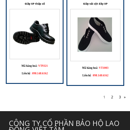
Giầy XP thấp cổ
Giầy vải cột dây XP
Mã hàng hoá:
VT9321
Mã hàng hoá:
VT1003
Liên hệ
:
098.148.6162
Liên hệ
:
098.148.6162
1
2
3
»
CÔNG TY CỔ PHẦN BẢO HỘ LAO
ĐỘNG VIỆT TÂM