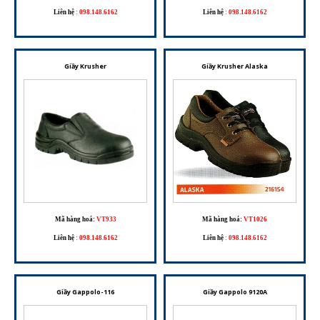
Liên hệ
:
098.148.6162
Liên hệ
:
098.148.6162
Giầy Krusher
Giầy Krusher Alaska
Mã hàng hoá:
VT933
Mã hàng hoá:
VT1026
Liên hệ
:
098.148.6162
Liên hệ
:
098.148.6162
Giầy Gappolo-116
Giầy Gappolo 9120A