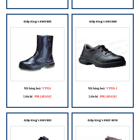
Giầy King's KWD805
Giầy King's KWS800
Mã hàng hoá:
VT924
Mã hàng hoá:
VT926-1
Liên hệ
:
098.148.6162
Liên hệ
:
098.148.6162
Giầy King's KWS803
Giầy King's KWD 901K