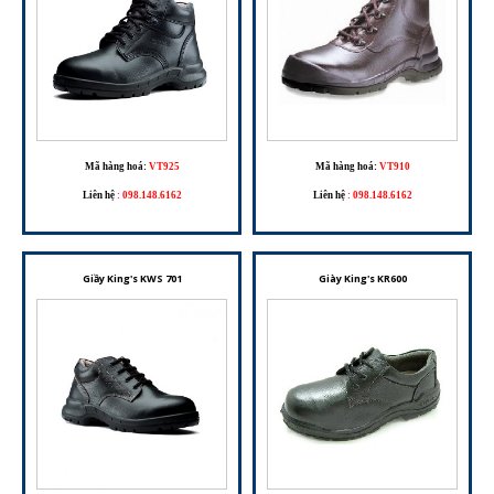
Mã hàng hoá:
VT925
Mã hàng hoá:
VT910
Liên hệ
:
098.148.6162
Liên hệ
:
098.148.6162
Giầy King's KWS 701
Giày King's KR600