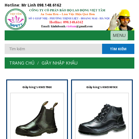
Hotline: Mr Linh
098.148.6162
MENU
TÌM KIẾM
TRANG CHỦ
GIẦY NHẬP KHẨU
Giầy king's KWD706X
Giầy king's KWD901KX