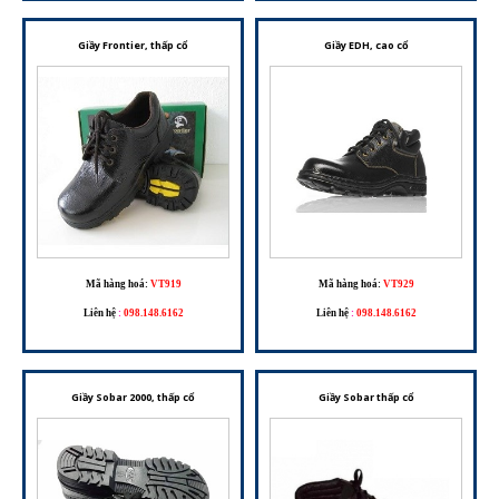
Giầy Frontier, thấp cổ
Giầy EDH, cao cổ
Mã hàng hoá:
VT919
Mã hàng hoá:
VT929
Liên hệ
:
098.148.6162
Liên hệ
:
098.148.6162
Giầy Sobar 2000, thấp cổ
Giầy Sobar thấp cổ