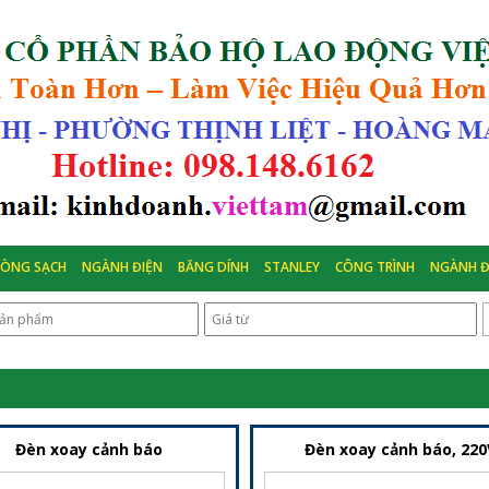
HÒNG SẠCH
NGÀNH ĐIỆN
BĂNG DÍNH
STANLEY
CÔNG TRÌNH
NGÀNH Đ
iết Bị Cảnh Báo An Toàn Cho Công Trình Và Giao Thông
Đèn xoay cảnh báo
Đèn xoay cảnh báo, 220