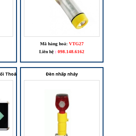
Mã hàng hoá:
VTG27
Liên hệ
:
098.148.6162
 Lối Thoát Hiểm Dùng Pin Dự Phòng
Đèn nhấp nháy