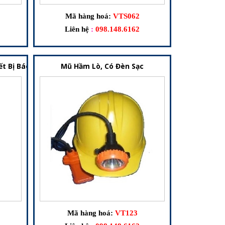
Mã hàng hoá:
VTS062
Liên hệ
:
098.148.6162
ết Bị Báo Hiệu Cho Nhà Xưởng Và Công Trình
Mũ Hầm Lò, Có Đèn Sạc
Mã hàng hoá:
VT123