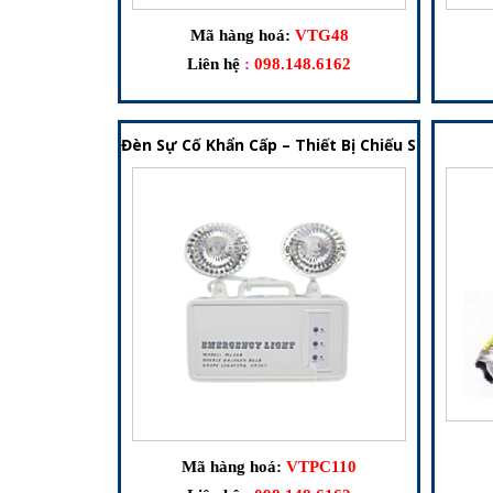
Mã hàng hoá:
VTG48
Liên hệ
:
098.148.6162
Đèn Sự Cố Khẩn Cấp – Thiết Bị Chiếu Sáng Dự
Mã hàng hoá:
VTPC110