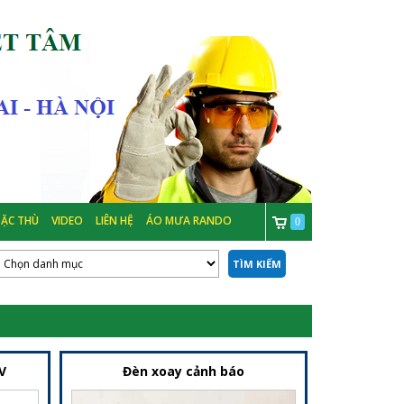
ẶC THÙ
VIDEO
LIÊN HỆ
ÁO MƯA RANDO
0
TÌM KIẾM
V
Đèn xoay cảnh báo