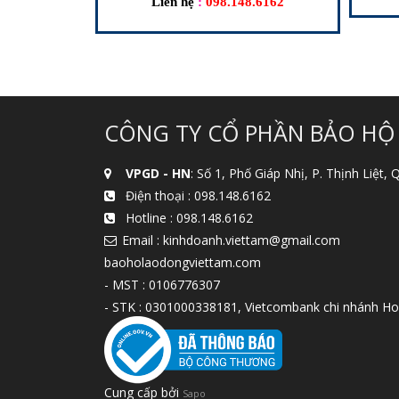
Liên hệ
:
098.148.6162
CÔNG TY CỔ PHẦN BẢO HỘ
VPGD - HN
: Số 1, Phố Giáp Nhị, P. Thịnh Liệt,
Điện thoại :
098.148.6162
Hotline :
098.148.6162
Email : kinhdoanh.viettam@gmail.com
baoholaodongviettam.com
- MST : 0106776307
- STK : 0301000338181, Vietcombank chi nhánh Ho
Cung cấp bởi
Sapo