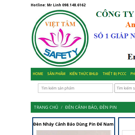
Hotline: Mr Linh
098.148.6162
HOME
SẢN PHẨM
KIẾN THỨC BHLĐ
THIẾT BỊ PCCC
P
TRANG CHỦ
ĐÈN CẢNH BÁO, ĐÈN PIN
Đèn Nháy Cảnh Báo Dùng Pin Đế Nam Châm – Th