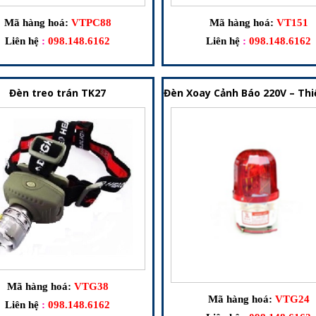
Mã hàng hoá:
VTPC88
Mã hàng hoá:
VT151
Liên hệ
:
098.148.6162
Liên hệ
:
098.148.6162
 Phòng Cho Hệ Thống PCCC
Đèn treo trán TK27
Đèn Xoay Cảnh Báo 220V – Thi
Mã hàng hoá:
VTG38
Mã hàng hoá:
VTG24
Liên hệ
:
098.148.6162