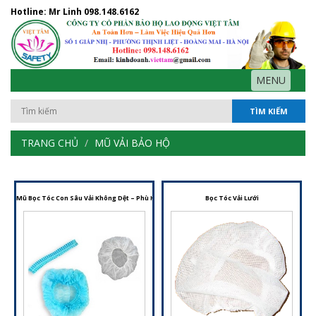
Hotline: Mr Linh
098.148.6162
MENU
TÌM KIẾM
TRANG CHỦ
MŨ VẢI BẢO HỘ
Mũ Bọc Tóc Con Sâu Vải Không Dệt – Phù Hợp Cho Phòng Sạch, Y Tế Và Chế Biến Thực Phẩm
Bọc Tóc Vải Lưới