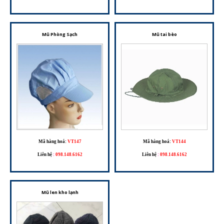
Mũ Phòng Sạch
Mũ tai bèo
Mã hàng hoá:
VT147
Mã hàng hoá:
VT144
Liên hệ
:
098.148.6162
Liên hệ
:
098.148.6162
Mũ len kho lạnh