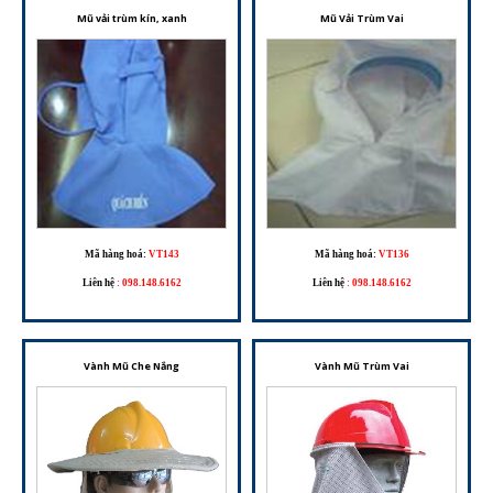
Mũ vải trùm kín, xanh
Mũ Vải Trùm Vai
Mã hàng hoá:
VT143
Mã hàng hoá:
VT136
Liên hệ
:
098.148.6162
Liên hệ
:
098.148.6162
Vành Mũ Che Nắng
Vành Mũ Trùm Vai