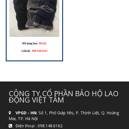
Mã hàng hoá:
MLKL
Liên hệ
:
098.148.6162
CÔNG TY CỔ PHẦN BẢO HỘ LAO
ĐỘNG VIỆT TÂM
VPGD - HN
: Số 1, Phố Giáp Nhị, P. Thịnh Liệt, Q. Hoàng
Mai, TP. Hà Nội
Điện thoại :
098.148.6162