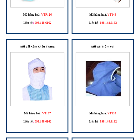
Mã hàng hoá:
VTP126
Mã hàng hoá:
VT146
Liên hệ
:
098.148.6162
Liên hệ
:
098.148.6162
Mũ Vải Kèm Khẩu Trang
Mũ vải Trùm vai
Mã hàng hoá:
VT137
Mã hàng hoá:
VT134
Liên hệ
:
098.148.6162
Liên hệ
:
098.148.6162