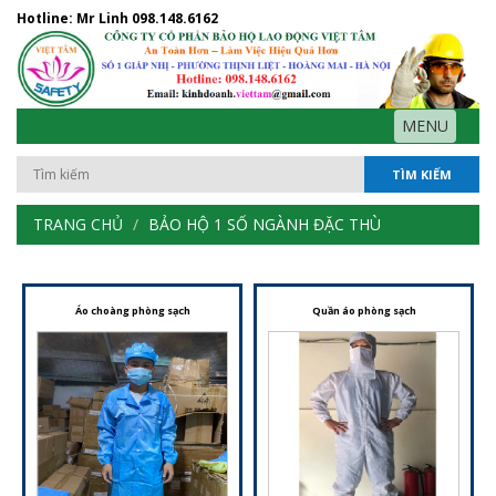
Hotline: Mr Linh
098.148.6162
MENU
TÌM KIẾM
TRANG CHỦ
BẢO HỘ 1 SỐ NGÀNH ĐẶC THÙ
Áo choàng phòng sạch
Quần áo phòng sạch