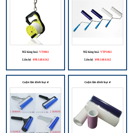
Mã hàng hoá:
VTS061
Mã hàng hoá:
VTP1861
Liên hệ
:
098.148.6162
Liên hệ
:
098.148.6162
Cuộn lăn dính bụi 4'
Cuộn lăn dính bụi 4'