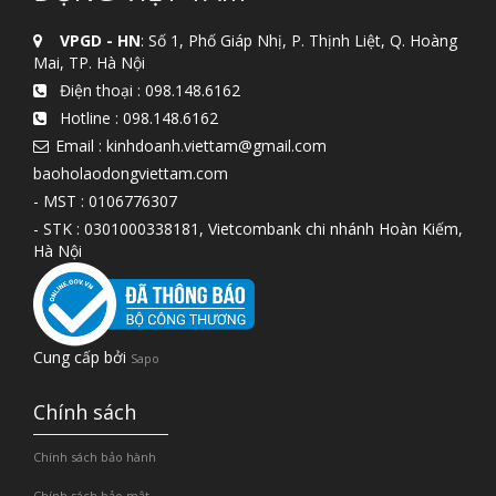
VPGD - HN
: Số 1, Phố Giáp Nhị, P. Thịnh Liệt, Q. Hoàng
Mai, TP. Hà Nội
Điện thoại :
098.148.6162
Hotline :
098.148.6162
Email : kinhdoanh.viettam@gmail.com
baoholaodongviettam.com
- MST : 0106776307
- STK : 0301000338181, Vietcombank chi nhánh Hoàn Kiếm,
Hà Nội
Cung cấp bởi
Sapo
Chính sách
Chính sách bảo hành
Chính sách bảo mật