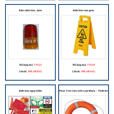
Đèn cảnh báo, 4 pin
Biển báo tam giác
Mã hàng hoá:
VTG22
Mã hàng hoá:
VTG10
Liên hệ
:
098.148.6162
Liên hệ
:
098.148.6162
Biển báo nguy hiểm
Phao Tròn Cứu Sinh Loại Nhựa – Thiết Bị Hỗ 