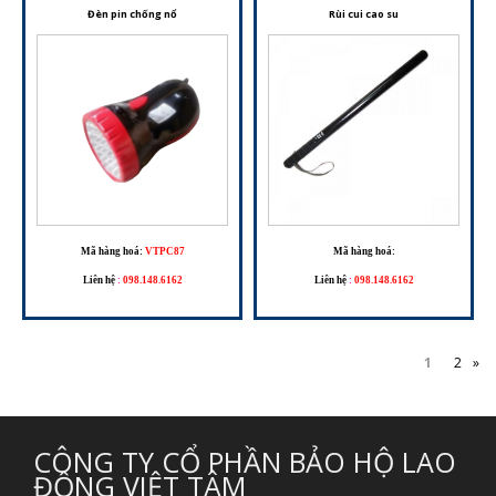
Đèn pin chống nổ
Rùi cui cao su
Mã hàng hoá:
VTPC87
Mã hàng hoá:
Liên hệ
:
098.148.6162
Liên hệ
:
098.148.6162
1
2
»
CÔNG TY CỔ PHẦN BẢO HỘ LAO
ĐỘNG VIỆT TÂM