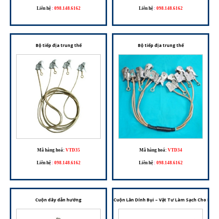
Liên hệ
:
098.148.6162
Liên hệ
:
098.148.6162
Bộ tiếp địa trung thế
Bộ tiếp địa trung thế
Mã hàng hoá:
VTD35
Mã hàng hoá:
VTD34
Liên hệ
:
098.148.6162
Liên hệ
:
098.148.6162
Cuộn dây dẫn hướng
Cuộn Lăn Dính Bụi – Vật Tư Làm Sạch Cho Phò