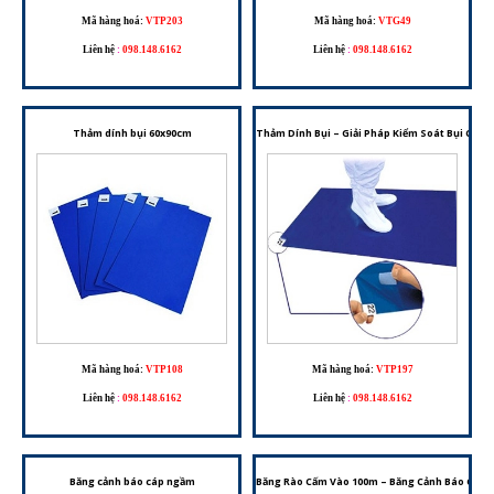
Mã hàng hoá:
VTP203
Mã hàng hoá:
VTG49
Liên hệ
:
098.148.6162
Liên hệ
:
098.148.6162
Thảm dính bụi 60x90cm
Thảm Dính Bụi – Giải Pháp Kiểm Soát Bụi Cho
Mã hàng hoá:
VTP108
Mã hàng hoá:
VTP197
Liên hệ
:
098.148.6162
Liên hệ
:
098.148.6162
Băng cảnh báo cáp ngầm
Băng Rào Cấm Vào 100m – Băng Cảnh Báo Công