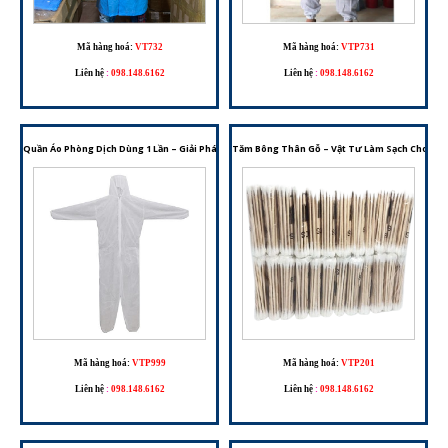
Mã hàng hoá:
VT732
Mã hàng hoá:
VTP731
Liên hệ
:
098.148.6162
Liên hệ
:
098.148.6162
Quần Áo Phòng Dịch Dùng 1 Lần – Giải Pháp Bảo Hộ Cho Môi Trường Y Tế Và Phòng Sạch
Tăm Bông Thân Gỗ – Vật Tư Làm Sạch Cho Phò
Mã hàng hoá:
VTP999
Mã hàng hoá:
VTP201
Liên hệ
:
098.148.6162
Liên hệ
:
098.148.6162