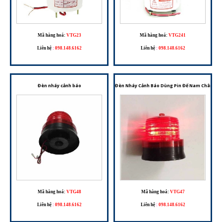
Mã hàng hoá:
VTG23
Mã hàng hoá:
VTG241
Liên hệ
:
098.148.6162
Liên hệ
:
098.148.6162
Đèn nháy cảnh báo
Đèn Nháy Cảnh Báo Dùng Pin Đế Nam Châm – T
Mã hàng hoá:
VTG48
Mã hàng hoá:
VTG47
Liên hệ
:
098.148.6162
Liên hệ
:
098.148.6162