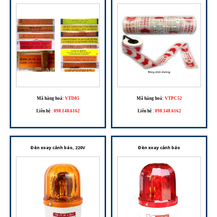
Mã hàng hoá:
VTD05
Mã hàng hoá:
VTPC52
Liên hệ
:
098.148.6162
Liên hệ
:
098.148.6162
Đèn xoay cảnh báo, 220V
Đèn xoay cảnh báo