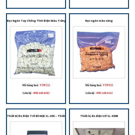
Bọc Ngón Tay Chống Tĩnh Điện Màu Trắng – Chất Liệu Nitrile, An Toàn Cho Phòng Sạch Và Li
Bọc ngón màu vàng
Mã hàng hoá:
VTP132
Mã hàng hoá:
VTP133
Liên hệ
:
098.148.6162
Liên hệ
:
098.148.6162
Thiết Bị Đo Điện Trở Bề Mặt SL-030 – Thiết Bị Kiểm Tra Điện Trở Bề Mặt Phục Vụ Kiểm Soát T
Thiết bị đo điện trở SL-030B