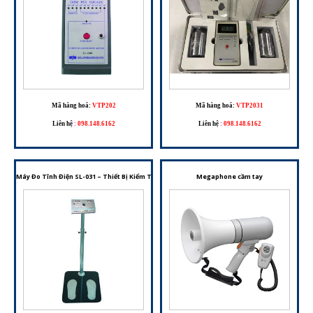
Mã hàng hoá:
VTP202
Mã hàng hoá:
VTP2031
Liên hệ
:
098.148.6162
Liên hệ
:
098.148.6162
Máy Đo Tĩnh Điện SL-031 – Thiết Bị Kiểm Tra Vòng Đeo Tay Và Giày Chống Tĩnh Điện
Megaphone cầm tay