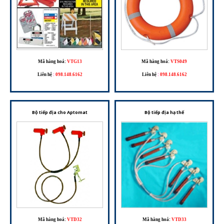
Mã hàng hoá:
VTG13
Mã hàng hoá:
VTS049
Liên hệ
:
098.148.6162
Liên hệ
:
098.148.6162
Bộ tiếp địa cho Aptomat
Bộ tiếp địa hạ thế
Mã hàng hoá:
VTD32
Mã hàng hoá:
VTD33