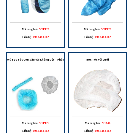
Mã hàng hoá:
VTP123
Mã hàng hoá:
VTP125
Liên hệ
:
098.148.6162
Liên hệ
:
098.148.6162
Mũ Bọc Tóc Con Sâu Vải Không Dệt – Phù Hợp Cho Phòng Sạch, Y Tế Và Chế Biến Thực Phẩm
Bọc Tóc Vải Lưới
Mã hàng hoá:
VTP126
Mã hàng hoá:
VT146
Liên hệ
:
098.148.6162
Liên hệ
:
098.148.6162