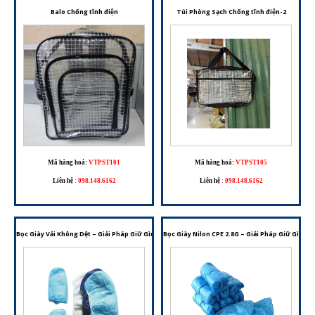
Balo Chống tĩnh điện
Túi Phòng Sạch Chống tĩnh điện-2
Mã hàng hoá:
VTPST101
Mã hàng hoá:
VTPST105
Liên hệ
:
098.148.6162
Liên hệ
:
098.148.6162
Bọc Giày Vải Không Dệt – Giải Pháp Giữ Gìn Vệ Sinh Cho Nhiều Môi Trường Làm Việc
Bọc Giày Nilon CPE 2.8G – Giải Pháp Giữ Gìn V