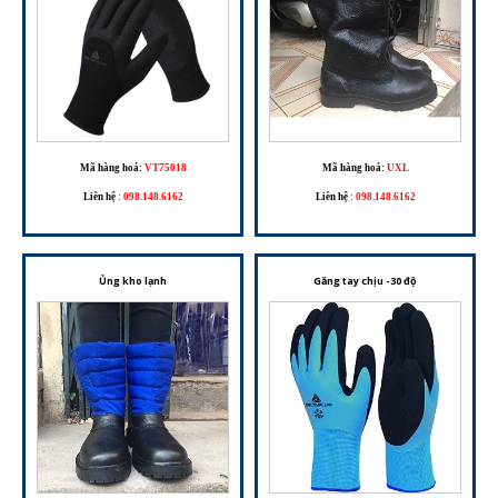
Mã hàng hoá:
VT75018
Mã hàng hoá:
UXL
Liên hệ
:
098.148.6162
Liên hệ
:
098.148.6162
Ủng kho lạnh
Găng tay chịu -30 độ