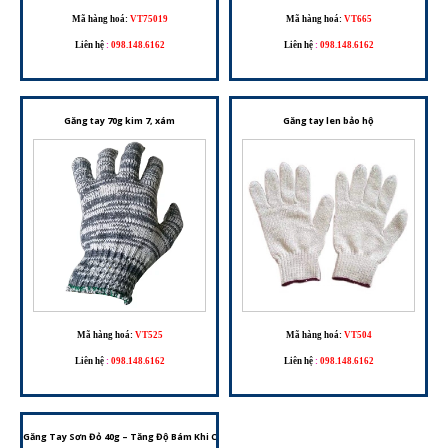
Mã hàng hoá:
VT75019
Mã hàng hoá:
VT665
Liên hệ
:
098.148.6162
Liên hệ
:
098.148.6162
Găng tay 70g kim 7, xám
Găng tay len bảo hộ
Mã hàng hoá:
VT525
Mã hàng hoá:
VT504
Liên hệ
:
098.148.6162
Liên hệ
:
098.148.6162
Găng Tay Sơn Đỏ 40g – Tăng Độ Bám Khi Cầm Nắm, Phù Hợp Xây Dựng, Cơ Khí Và Bốc Xếp