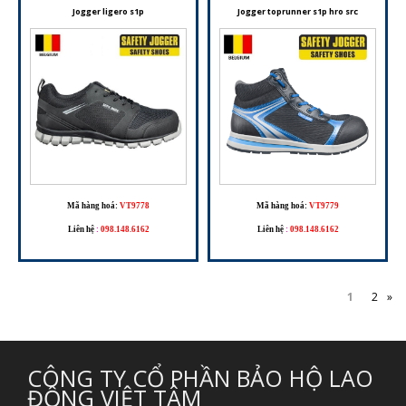
Jogger ligero s1p
Jogger toprunner s1p hro src
Mã hàng hoá:
VT9778
Mã hàng hoá:
VT9779
Liên hệ
:
098.148.6162
Liên hệ
:
098.148.6162
1
2
»
CÔNG TY CỔ PHẦN BẢO HỘ LAO
ĐỘNG VIỆT TÂM