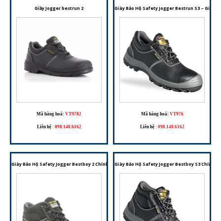
Giầy Jogger bestrun 2
Giày Bảo Hộ Safety Jogger Bestrun S3 – Giày 
Mã hàng hoá:
VT9782
Mã hàng hoá:
VT976
Liên hệ
:
098.148.6162
Liên hệ
:
098.148.6162
Giày Bảo Hộ Safety Jogger Bestboy 2 Chính Hãng – Tiêu Chuẩn EN ISO 20345 S3
Giày Bảo Hộ Safety Jogger Bestboy S3 Chính H