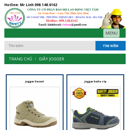
Hotline: Mr Linh
098.148.6162
MENU
TÌM KIẾM
TRANG CHỦ
GIẦY JOGGER
Jogger Desert
Jogger balto s1p