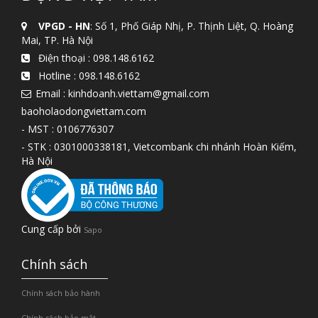
VPGD - HN
: Số 1, Phố Giáp Nhị, P. Thịnh Liệt, Q. Hoàng
Mai, TP. Hà Nội
Điện thoại :
098.148.6162
Hotline :
098.148.6162
Email : kinhdoanh.viettam@gmail.com
baoholaodongviettam.com
- MST : 0106776307
- STK : 0301000338181, Vietcombank chi nhánh Hoàn Kiếm,
Hà Nội
Cung cấp bởi
Sapo
Chính sách
Chính sách bảo hành
Chính sách bảo mật