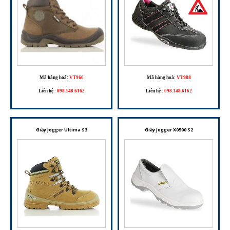
Mã hàng hoá:
VT960
Mã hàng hoá:
VT988
Liên hệ
:
098.148.6162
Liên hệ
:
098.148.6162
Giầy Jogger Ultima S3
Giầy Jogger X0500 S2