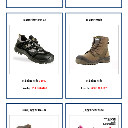
Jogger jumper S3
Jogger Rush
Mã hàng hoá:
VT987
Mã hàng hoá:
Liên hệ
:
098.148.6162
Liên hệ
:
098.148.6162
Giầy Jogger Dakar
Jogger ceres S3