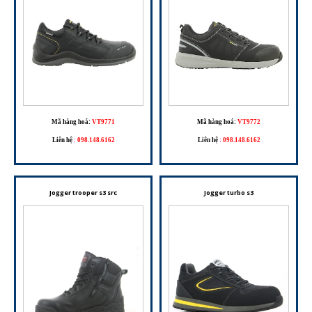
Mã hàng hoá:
VT9771
Mã hàng hoá:
VT9772
Liên hệ
:
098.148.6162
Liên hệ
:
098.148.6162
Jogger trooper s3 src
Jogger turbo s3