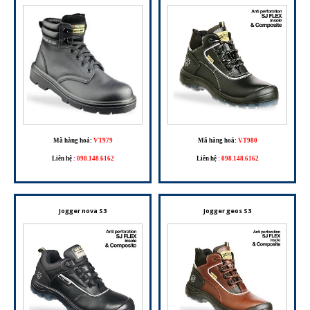
Mã hàng hoá:
VT979
Mã hàng hoá:
VT980
Liên hệ
:
098.148.6162
Liên hệ
:
098.148.6162
Jogger nova S3
Jogger geos S3