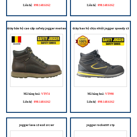
Liên hệ
:
098.148.6162
Liên hệ
:
098.148.6162
Giày bảo hộ cao cấp safety jogger merteor s3hro src
Giày bao hộ chịu nhiệt jogger speedy s3
Mã hàng hoá:
VT974
Mã hàng hoá:
VT998
Liên hệ
:
098.148.6162
Liên hệ
:
098.148.6162
Jogger lava s3 esd src wr
Jogger rocket81 s1p