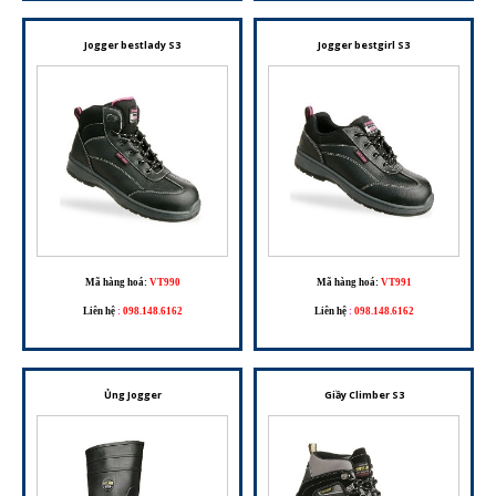
Jogger bestlady S3
Jogger bestgirl S3
Mã hàng hoá:
VT990
Mã hàng hoá:
VT991
Liên hệ
:
098.148.6162
Liên hệ
:
098.148.6162
Ủng Jogger
Giầy Climber S3