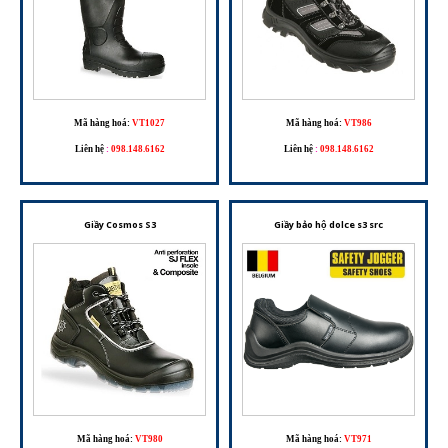
Mã hàng hoá:
VT1027
Mã hàng hoá:
VT986
Liên hệ
:
098.148.6162
Liên hệ
:
098.148.6162
Giầy Cosmos S3
Giầy bảo hộ dolce s3 src
Mã hàng hoá:
VT980
Mã hàng hoá:
VT971