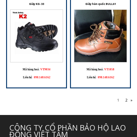
Giầy KG-33
Giầy hàn quốc BULL61
Mã hàng hoá:
VT9034
Mã hàng hoá:
VT1058
Liên hệ
:
098.148.6162
Liên hệ
:
098.148.6162
1
2
»
CÔNG TY CỔ PHẦN BẢO HỘ LAO
ĐỘNG VIỆT TÂM