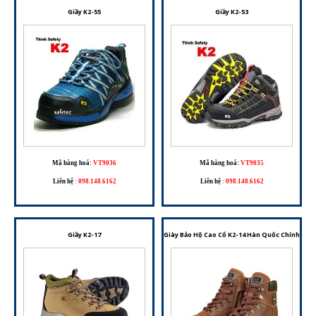
Giầy K2-55
Giầy K2-53
Mã hàng hoá:
VT9036
Mã hàng hoá:
VT9035
Liên hệ
:
098.148.6162
Liên hệ
:
098.148.6162
Giầy K2-17
Giày Bảo Hộ Cao Cổ K2-14 Hàn Quốc Chính Hãn