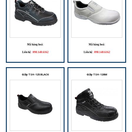
Mã hàng hoá:
Mã hàng hoá:
Liên hệ
:
098.148.6162
Liên hệ
:
098.148.6162
Giầy TSH-125 BLACK
Giầy TSH-120M