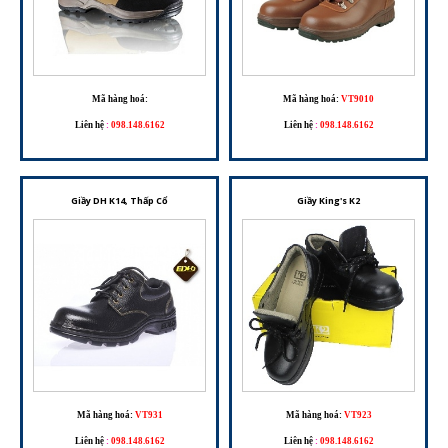
Mã hàng hoá:
Mã hàng hoá:
VT9010
Liên hệ
:
098.148.6162
Liên hệ
:
098.148.6162
Giầy DH K14, Thấp Cổ
Giầy King's K2
Mã hàng hoá:
VT931
Mã hàng hoá:
VT923
Liên hệ
:
098.148.6162
Liên hệ
:
098.148.6162