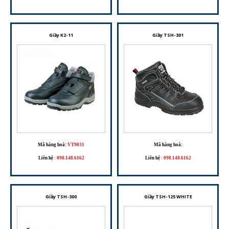
Giầy K2-11
Giầy TSH-301
Mã hàng hoá:
VT9031
Mã hàng hoá:
Liên hệ
:
098.148.6162
Liên hệ
:
098.148.6162
Giầy TSH-300
Giầy TSH-125 WHITE