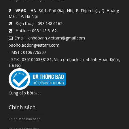
VPGD - HN
: Số 1, Phố Giáp Nhị, P. Thịnh Liệt, Q. Hoàng
Mai, TP. Hà Nội
Điện thoại :
098.148.6162
Hotline :
098.148.6162
Email : kinhdoanh.viettam@gmail.com
baoholaodongviettam.com
- MST : 0106776307
- STK : 0301000338181, Vietcombank chi nhánh Hoàn Kiếm,
Hà Nội
Cung cấp bởi
Sapo
Chính sách
Chính sách bảo hành
Chính sách bảo mật