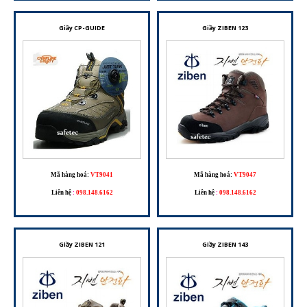
Giầy CP-GUIDE
Giầy ZIBEN 123
Mã hàng hoá:
VT9041
Mã hàng hoá:
VT9047
Liên hệ
:
098.148.6162
Liên hệ
:
098.148.6162
Giầy ZIBEN 121
Giầy ZIBEN 143