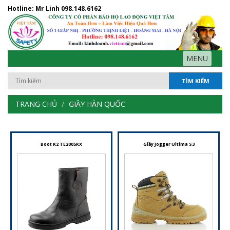
Hotline: Mr Linh
098.148.6162
MENU
TÌM KIẾM
TRANG CHỦ
GIẦY HÀN QUỐC
Boot K2 TE2005KX
Giầy Jogger Ultima S3