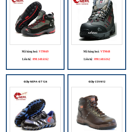
Mã hàng hoá:
VT9049
Mã hàng hoá:
VT9048
Liên hệ
:
098.148.6162
Liên hệ
:
098.148.6162
Giầy NEPA-GT124
Giầy COV612