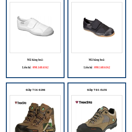
Mã hàng hoá:
Mã hàng hoá:
Liên hệ
:
098.148.6162
Liên hệ
:
098.148.6162
Giầy TS6-G206
Giầy TGS-ELEG