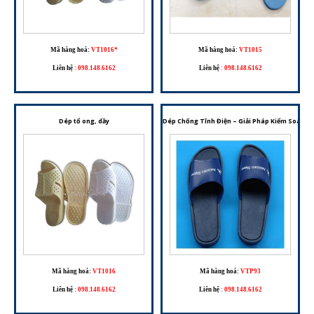
Mã hàng hoá:
VT1016*
Mã hàng hoá:
VT1015
Liên hệ
:
098.148.6162
Liên hệ
:
098.148.6162
Dép tổ ong, dầy
Dép Chống Tĩnh Điện – Giải Pháp Kiểm Soát T
Mã hàng hoá:
VT1016
Mã hàng hoá:
VTP93
Liên hệ
:
098.148.6162
Liên hệ
:
098.148.6162