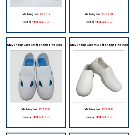
Mã hàng hoá:
VTP155
Mã hàng hoá:
VTP1590
Liên hệ
:
098.148.6162
Liên hệ
:
098.148.6162
Giày Phòng Sạch 4 Mắt Chống Tĩnh Điện – Giải Pháp Cho Môi Trường Kiểm Soát ESD
Giày Phòng Sạch Mũi Sắt Chống Tĩnh Điện – G
Mã hàng hoá:
VTP1581
Mã hàng hoá:
VTP1641
Liên hệ
:
098.148.6162
Liên hệ
:
098.148.6162