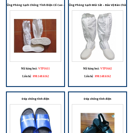
Ủng Phòng Sạch Chống Tĩnh Điện Cổ Cao – Giải Pháp Cho Môi Trường Kiểm Soát ESD
Ủng Phòng Sạch Mũi Sắt – Bảo Vệ Bàn Chân Tr
Mã hàng hoá:
VTP1611
Mã hàng hoá:
VTP1642
Liên hệ
:
098.148.6162
Liên hệ
:
098.148.6162
Dép chống tĩnh điện
Dép chống tĩnh điện