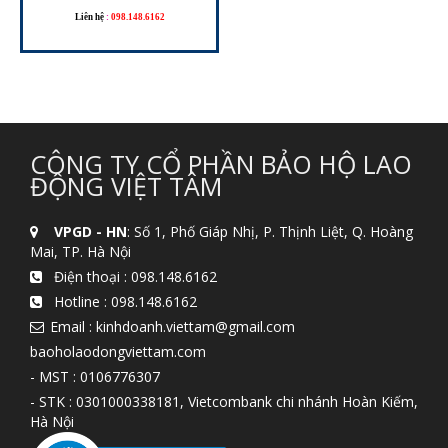
Liên hệ
:
098.148.6162
CÔNG TY CỔ PHẦN BẢO HỘ LAO
ĐỘNG VIỆT TÂM
VPGD - HN
: Số 1, Phố Giáp Nhị, P. Thịnh Liệt, Q. Hoàng
Mai, TP. Hà Nội
Điện thoại :
098.148.6162
Hotline :
098.148.6162
Email : kinhdoanh.viettam@gmail.com
baoholaodongviettam.com
- MST : 0106776307
- STK : 0301000338181, Vietcombank chi nhánh Hoàn Kiếm,
Hà Nội