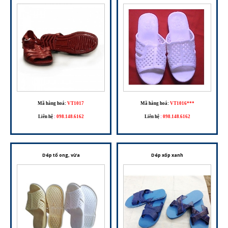
Mã hàng hoá:
VT1017
Mã hàng hoá:
VT1016***
Liên hệ
:
098.148.6162
Liên hệ
:
098.148.6162
Dép tổ ong, vừa
Dép xốp xanh