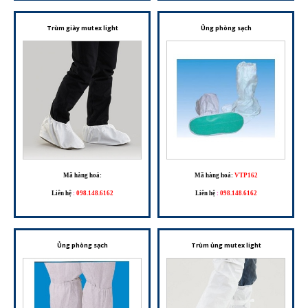
Trùm giày mutex light
Ủng phòng sạch
Mã hàng hoá:
Mã hàng hoá:
VTP162
Liên hệ
:
098.148.6162
Liên hệ
:
098.148.6162
Ủng phòng sạch
Trùm ủng mutex light