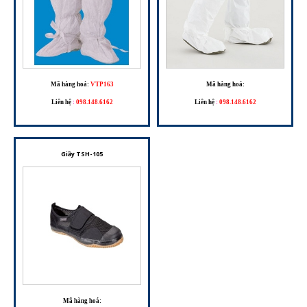
Mã hàng hoá:
VTP163
Mã hàng hoá:
Liên hệ
:
098.148.6162
Liên hệ
:
098.148.6162
Giầy TSH-105
Mã hàng hoá: