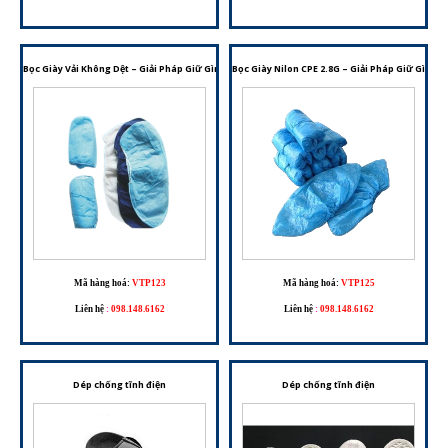
Bọc Giày Vải Không Dệt – Giải Pháp Giữ Gìn Vệ Sinh Cho Nhiều Môi Trường Làm Việc
Bọc Giày Nilon CPE 2.8G – Giải Pháp Giữ Gìn V
Mã hàng hoá:
VTP123
Mã hàng hoá:
VTP125
Liên hệ
:
098.148.6162
Liên hệ
:
098.148.6162
Dép chống tĩnh điện
Dép chống tĩnh điện