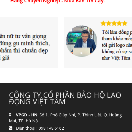
Hàng Chuyên Nghiệp - Mua Bán Tin Cậy.
CÔNG TY CỔ PHẦN BẢO HỘ LAO
ĐỘNG VIỆT TÂM
VPGD - HN
: Số 1, Phố Giáp Nhị, P. Thịnh Liệt, Q. Hoàng
Mai, TP. Hà Nội
Điện thoại :
098.148.6162