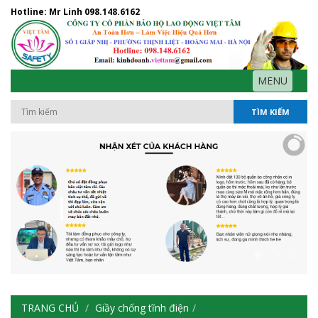
Hotline: Mr Linh
098.148.6162
MENU
TÌM KIẾM
TRANG CHỦ
Giầy chống tĩnh điện