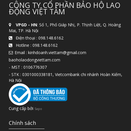
CÔNG TY CỔ PHẦN BẢO HỘ LAO
ĐỘNG VIỆT TÂM
VPGD - HN
: Số 1, Phố Giáp Nhị, P. Thịnh Liệt, Q. Hoàng
Mai, TP. Hà Nội
Điện thoại :
098.148.6162
Hotline :
098.148.6162
Email : kinhdoanh.viettam@gmail.com
baoholaodongviettam.com
- MST : 0106776307
- STK : 0301000338181, Vietcombank chi nhánh Hoàn Kiếm,
Hà Nội
Cung cấp bởi
Sapo
Chính sách