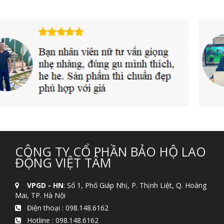
CÔNG TY CỔ PHẦN BẢO HỘ LAO
ĐỘNG VIỆT TÂM
VPGD - HN
: Số 1, Phố Giáp Nhị, P. Thịnh Liệt, Q. Hoàng
Mai, TP. Hà Nội
Điện thoại :
098.148.6162
Hotline :
098.148.6162