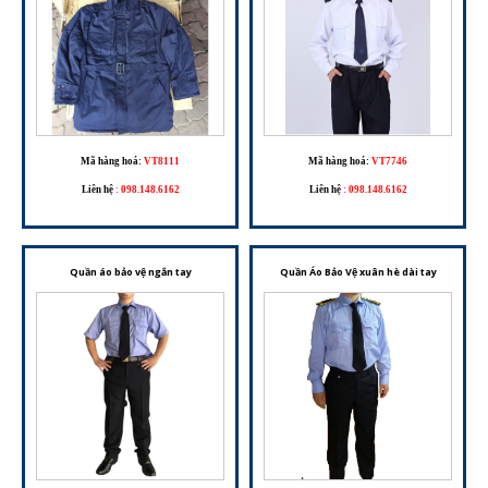
Mã hàng hoá:
VT8111
Mã hàng hoá:
VT7746
Liên hệ
:
098.148.6162
Liên hệ
:
098.148.6162
Quần áo bảo vệ ngắn tay
Quần Áo Bảo Vệ xuân hè dài tay