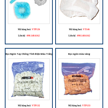
Mã hàng hoá:
VTP126
Mã hàng hoá:
VT146
Liên hệ
:
098.148.6162
Liên hệ
:
098.148.6162
Bọc Ngón Tay Chống Tĩnh Điện Màu Trắng – Chất Liệu Nitrile, An Toàn Cho Phòng Sạch Và Li
Bọc ngón màu vàng
Mã hàng hoá:
VTP132
Mã hàng hoá:
VTP133