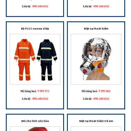
Liên hệ
:
098.148.6162
Liên hệ
:
098.148.6162
Bộ PCCC nomex 4 lớp
Mặt nạ thoát hiểm
Mã hàng hoá:
VTPC972
Mã hàng hoá:
VTPC062
Liên hệ
:
098.148.6162
Liên hệ
:
098.148.6162
Mũ cho lính cứu hỏa
Mặt nạ thoát hiểm trẻ em