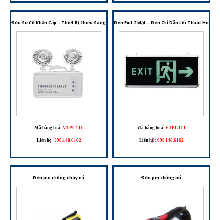
Đèn Sự Cố Khẩn Cấp – Thiết Bị Chiếu Sáng Dự Phòng Cho Hệ Thống PCCC
Đèn Exit 2 Mặt – Đèn Chỉ Dẫn Lối Thoát Hiểm 
Mã hàng hoá:
VTPC110
Mã hàng hoá:
VTPC111
Liên hệ
:
098.148.6162
Liên hệ
:
098.148.6162
Đèn pin chống cháy nổ
Đèn pin chống nổ