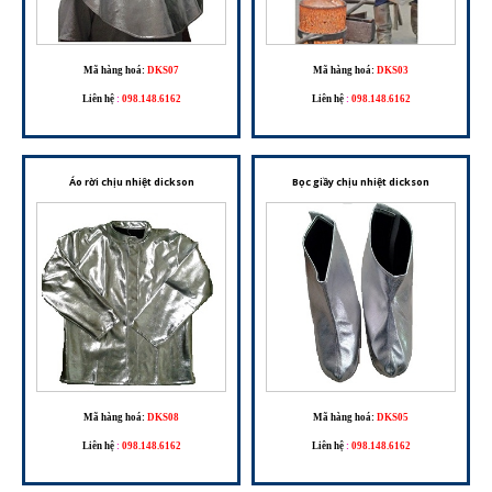
Mã hàng hoá:
DKS07
Mã hàng hoá:
DKS03
Liên hệ
:
098.148.6162
Liên hệ
:
098.148.6162
Áo rời chịu nhiệt dickson
Bọc giầy chịu nhiệt dickson
Mã hàng hoá:
DKS08
Mã hàng hoá:
DKS05
Liên hệ
:
098.148.6162
Liên hệ
:
098.148.6162