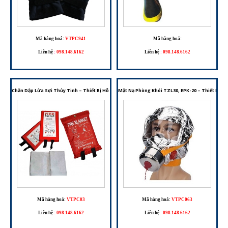
Mã hàng hoá:
VTPC941
Mã hàng hoá:
Liên hệ
:
098.148.6162
Liên hệ
:
098.148.6162
Chăn Dập Lửa Sợi Thủy Tinh – Thiết Bị Hỗ Trợ Dập Cháy Và Thoát Hiểm Ban Đầu
Mặt Nạ Phòng Khói TZL30, EPK-20 – Thiết Bị H
Mã hàng hoá:
VTPC03
Mã hàng hoá:
VTPC063
Liên hệ
:
098.148.6162
Liên hệ
:
098.148.6162