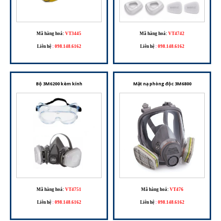
Mã hàng hoá:
VT3445
Mã hàng hoá:
VT4742
Liên hệ
:
098.148.6162
Liên hệ
:
098.148.6162
Bộ 3M6200 kèm kính
Mặt nạ phòng độc 3M6800
Mã hàng hoá:
VT4751
Mã hàng hoá:
VT476
Liên hệ
:
098.148.6162
Liên hệ
:
098.148.6162