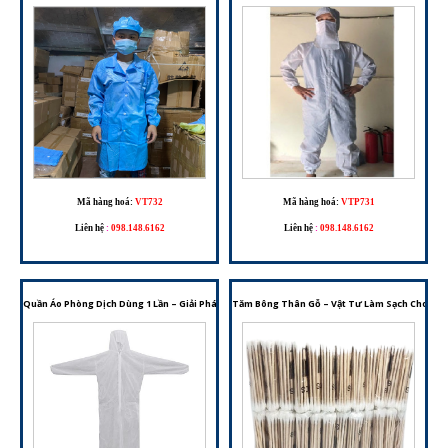
Mã hàng hoá:
VT732
Mã hàng hoá:
VTP731
Liên hệ
:
098.148.6162
Liên hệ
:
098.148.6162
Quần Áo Phòng Dịch Dùng 1 Lần – Giải Pháp Bảo Hộ Cho Môi Trường Y Tế Và Phòng Sạch
Tăm Bông Thân Gỗ – Vật Tư Làm Sạch Cho Phò