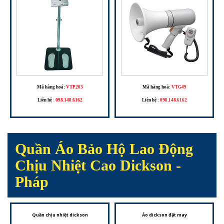
Mã hàng hoá:
VTP203
Mã hàng hoá:
VTG49
Liên hệ
:
098.148.6162
Liên hệ
:
098.148.6162
Quần Áo Bảo Hộ Lao Động
Chịu Nhiệt Cao Dickson -
Pháp
Quần chịu nhiệt dickson
Áo dickson đặt may