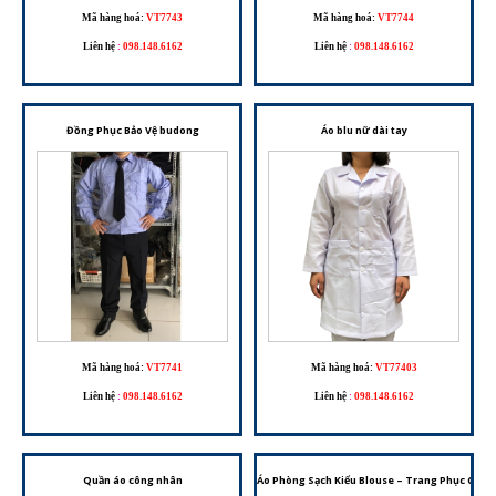
Mã hàng hoá:
VT7743
Mã hàng hoá:
VT7744
Liên hệ
:
098.148.6162
Liên hệ
:
098.148.6162
Đồng Phục Bảo Vệ budong
Áo blu nữ dài tay
Mã hàng hoá:
VT7741
Mã hàng hoá:
VT77403
Liên hệ
:
098.148.6162
Liên hệ
:
098.148.6162
Quần áo công nhân
Áo Phòng Sạch Kiểu Blouse – Trang Phục Chốn