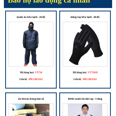
Quần áo kho lạnh -25 độ
Găng tay kho lạnh -30 độ
Mã hàng hoá:
VT750
Mã hàng hoá:
VT75018
Liên hệ
:
098.148.6162
Liên hệ
:
098.148.6162
Áo khoác bông bảo vệ
ĐPBV xuân hè dài tay -Trắng