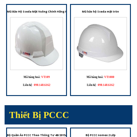
Mũ Bảo Hộ Sseda Mặt Vuông Chính Hãng Hàn Quốc – Bảo Vệ Vượt Trội Cho Người Lao Động
Mũ bảo hộ Sseda mặt tròn
Mã hàng hoá:
VT109
Mã hàng hoá:
VT1080
Liên hệ
:
098.148.6162
Liên hệ
:
098.148.6162
Thiết Bị PCCC
Bộ Quần Áo PCCC Theo Thông Tư 48/2015/TT-BCA – Trang Phục Cho Đội Phòng Cháy Chữa C
Bộ PCCC nomex 2 Lớp