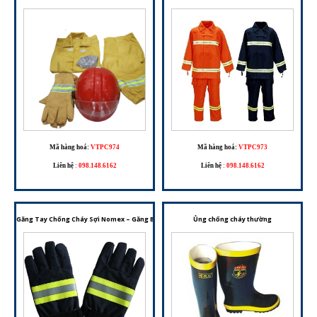
Mã hàng hoá:
VTPC974
Mã hàng hoá:
VTPC973
Liên hệ
:
098.148.6162
Liên hệ
:
098.148.6162
Găng Tay Chống Cháy Sợi Nomex – Găng Bảo Hộ Dành Cho Công Tác PCCC Và Môi Trường Nh
Ủng chống cháy thường