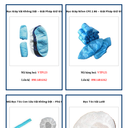
Bọc Giày Vải Không Dệt – Giải Pháp Giữ Gìn Vệ Sinh Cho Nhiều Môi Trường Làm Việc
Bọc Giày Nilon CPE 2.8G – Giải Pháp Giữ Gìn V
Mã hàng hoá:
VTP123
Mã hàng hoá:
VTP125
Liên hệ
:
098.148.6162
Liên hệ
:
098.148.6162
Mũ Bọc Tóc Con Sâu Vải Không Dệt – Phù Hợp Cho Phòng Sạch, Y Tế Và Chế Biến Thực Phẩm
Bọc Tóc Vải Lưới