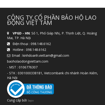
CÔNG TY CỔ PHẦN BẢO HỘ LAO
ĐỘNG VIỆT TÂM
VPGD - HN
: Số 1, Phố Giáp Nhị, P. Thịnh Liệt, Q. Hoàng
Mai, TP. Hà Nội
Điện thoại :
098.148.6162
Hotline :
098.148.6162
Email : kinhdoanh.viettam@gmail.com
baoholaodongviettam.com
- MST : 0106776307
- STK : 0301000338181, Vietcombank chi nhánh Hoàn Kiếm,
Hà Nội
Cung cấp bởi
Sapo