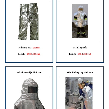
Mã hàng hoá:
DKS09
Mã hàng hoá:
Liên hệ
:
098.148.6162
Liên hệ
:
098.148.6162
Mũ chịu nhiệt dickson
Yếm không tay dickson