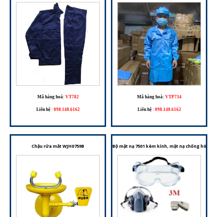
Mã hàng hoá:
VT782
Mã hàng hoá:
VTP734
Liên hệ
:
098.148.6162
Liên hệ
:
098.148.6162
Chậu rửa mắt WJH0759B
Bộ mặt nạ 7501 kèm kính, mặt nạ chống hóa chấ