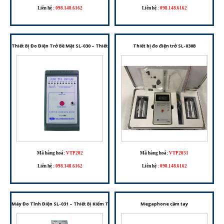
Liên hệ
:
098.148.6162
Liên hệ
:
098.148.6162
Thiết Bị Đo Điện Trở Bề Mặt SL-030 – Thiết Bị Kiểm Tra Điện Trở Bề Mặt Phục Vụ Kiểm Soát T
Thiết bị đo điện trở SL-030B
Mã hàng hoá:
VTP202
Mã hàng hoá:
VTP2031
Liên hệ
:
098.148.6162
Liên hệ
:
098.148.6162
Máy Đo Tĩnh Điện SL-031 – Thiết Bị Kiểm Tra Vòng Đeo Tay Và Giày Chống Tĩnh Điện
Megaphone cầm tay