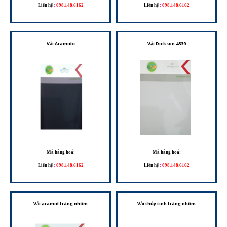
Liên hệ
:
098.148.6162
Liên hệ
:
098.148.6162
Vải Aramide
Vải Dickson 4539
Mã hàng hoá:
Mã hàng hoá:
Liên hệ
:
098.148.6162
Liên hệ
:
098.148.6162
Vải aramid tráng nhôm
Vải thủy tinh tráng nhôm