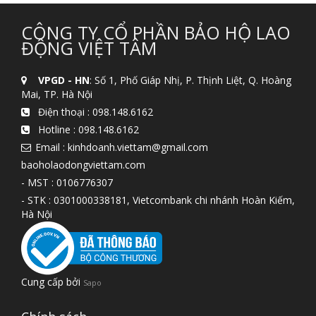
CÔNG TY CỔ PHẦN BẢO HỘ LAO
ĐỘNG VIỆT TÂM
VPGD - HN
: Số 1, Phố Giáp Nhị, P. Thịnh Liệt, Q. Hoàng
Mai, TP. Hà Nội
Điện thoại :
098.148.6162
Hotline :
098.148.6162
Email : kinhdoanh.viettam@gmail.com
baoholaodongviettam.com
- MST : 0106776307
- STK : 0301000338181, Vietcombank chi nhánh Hoàn Kiếm,
Hà Nội
Cung cấp bởi
Sapo