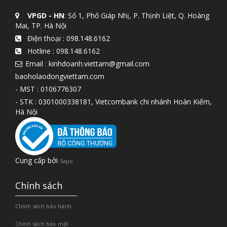
VPGD - HN
: Số 1, Phố Giáp Nhị, P. Thịnh Liệt, Q. Hoàng
Mai, TP. Hà Nội
Điện thoại :
098.148.6162
Hotline :
098.148.6162
Email : kinhdoanh.viettam@gmail.com
baoholaodongviettam.com
- MST : 0106776307
- STK : 0301000338181, Vietcombank chi nhánh Hoàn Kiếm,
Hà Nội
Cung cấp bởi
Sapo
Chính sách
Chính sách bảo hành
Chính sách bảo mật