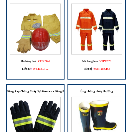
Mã hàng hoá:
VTPC974
Mã hàng hoá:
VTPC973
Liên hệ
:
098.148.6162
Liên hệ
:
098.148.6162
Găng Tay Chống Cháy Sợi Nomex – Găng Bảo Hộ Dành Cho Công Tác PCCC Và Môi Trường Nh
Ủng chống cháy thường