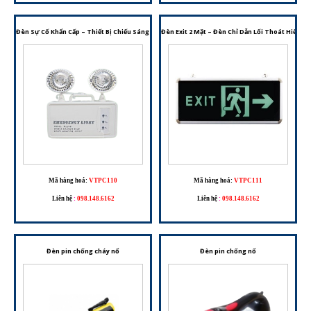
Đèn Sự Cố Khẩn Cấp – Thiết Bị Chiếu Sáng Dự Phòng Cho Hệ Thống PCCC
Đèn Exit 2 Mặt – Đèn Chỉ Dẫn Lối Thoát Hiểm 
Mã hàng hoá:
VTPC110
Mã hàng hoá:
VTPC111
Liên hệ
:
098.148.6162
Liên hệ
:
098.148.6162
Đèn pin chống cháy nổ
Đèn pin chống nổ