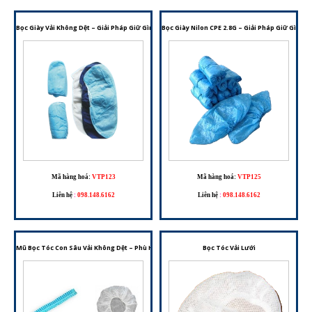
Bọc Giày Vải Không Dệt – Giải Pháp Giữ Gìn Vệ Sinh Cho Nhiều Môi Trường Làm Việc
Bọc Giày Nilon CPE 2.8G – Giải Pháp Giữ Gìn V
Mã hàng hoá:
VTP123
Mã hàng hoá:
VTP125
Liên hệ
:
098.148.6162
Liên hệ
:
098.148.6162
Mũ Bọc Tóc Con Sâu Vải Không Dệt – Phù Hợp Cho Phòng Sạch, Y Tế Và Chế Biến Thực Phẩm
Bọc Tóc Vải Lưới