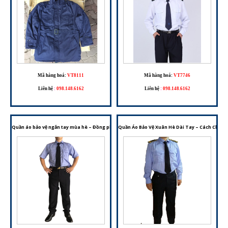
Mã hàng hoá:
VT8111
Mã hàng hoá:
VT7746
Liên hệ
:
098.148.6162
Liên hệ
:
098.148.6162
Quần áo bảo vệ ngắn tay mùa hè – Đồng phục bảo vệ thoáng mát, chuyên nghiệp
Quần Áo Bảo Vệ Xuân Hè Dài Tay – Cách Chọn 