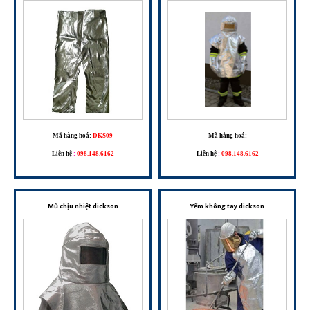
Mã hàng hoá:
DKS09
Mã hàng hoá:
Liên hệ
:
098.148.6162
Liên hệ
:
098.148.6162
Mũ chịu nhiệt dickson
Yếm không tay dickson