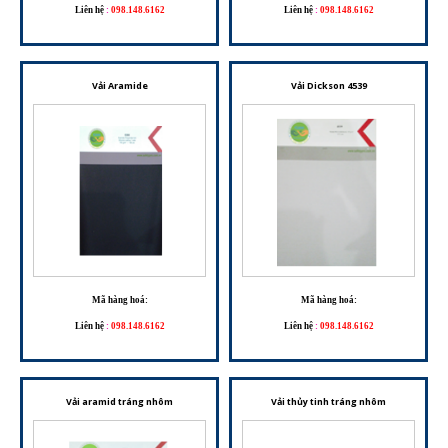
Liên hệ
:
098.148.6162
Liên hệ
:
098.148.6162
Vải Aramide
Vải Dickson 4539
Mã hàng hoá:
Mã hàng hoá:
Liên hệ
:
098.148.6162
Liên hệ
:
098.148.6162
Vải aramid tráng nhôm
Vải thủy tinh tráng nhôm