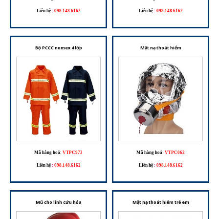
Liên hệ
:
098.148.6162
Liên hệ
:
098.148.6162
Bộ PCCC nomex 4 lớp
Mặt nạ thoát hiểm
Mã hàng hoá:
VTPC972
Mã hàng hoá:
VTPC062
Liên hệ
:
098.148.6162
Liên hệ
:
098.148.6162
Mũ cho lính cứu hỏa
Mặt nạ thoát hiểm trẻ em