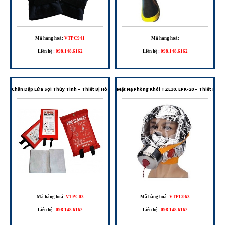
Mã hàng hoá:
VTPC941
Mã hàng hoá:
Liên hệ
:
098.148.6162
Liên hệ
:
098.148.6162
Chăn Dập Lửa Sợi Thủy Tinh – Thiết Bị Hỗ Trợ Dập Cháy Và Thoát Hiểm Ban Đầu
Mặt Nạ Phòng Khói TZL30, EPK-20 – Thiết Bị H
Mã hàng hoá:
VTPC03
Mã hàng hoá:
VTPC063
Liên hệ
:
098.148.6162
Liên hệ
:
098.148.6162