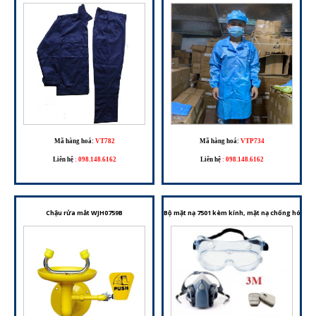
Mã hàng hoá:
VT782
Mã hàng hoá:
VTP734
Liên hệ
:
098.148.6162
Liên hệ
:
098.148.6162
Chậu rửa mắt WJH0759B
Bộ mặt nạ 7501 kèm kính, mặt nạ chống hóa chấ