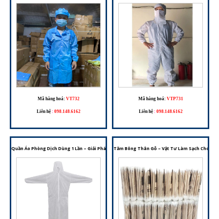
Mã hàng hoá:
VT732
Mã hàng hoá:
VTP731
Liên hệ
:
098.148.6162
Liên hệ
:
098.148.6162
Quần Áo Phòng Dịch Dùng 1 Lần – Giải Pháp Bảo Hộ Cho Môi Trường Y Tế Và Phòng Sạch
Tăm Bông Thân Gỗ – Vật Tư Làm Sạch Cho Phò