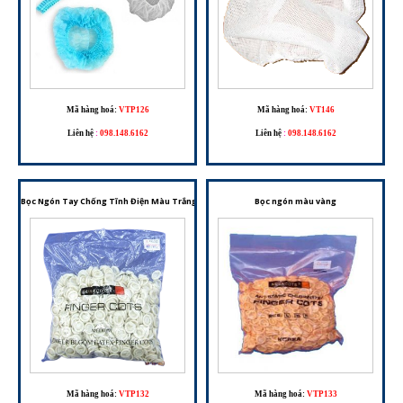
Mã hàng hoá:
VTP126
Mã hàng hoá:
VT146
Liên hệ
:
098.148.6162
Liên hệ
:
098.148.6162
Bọc Ngón Tay Chống Tĩnh Điện Màu Trắng – Chất Liệu Nitrile, An Toàn Cho Phòng Sạch Và Li
Bọc ngón màu vàng
Mã hàng hoá:
VTP132
Mã hàng hoá:
VTP133