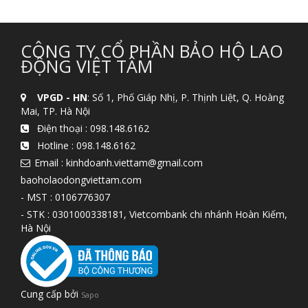
CÔNG TY CỔ PHẦN BẢO HỘ LAO
ĐỘNG VIỆT TÂM
VPGD - HN
: Số 1, Phố Giáp Nhị, P. Thịnh Liệt, Q. Hoàng
Mai, TP. Hà Nội
Điện thoại :
098.148.6162
Hotline :
098.148.6162
Email : kinhdoanh.viettam@gmail.com
baoholaodongviettam.com
- MST : 0106776307
- STK : 0301000338181, Vietcombank chi nhánh Hoàn Kiếm,
Hà Nội
Cung cấp bởi
Sapo