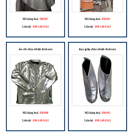
Mã hàng hoá:
DKS07
Mã hàng hoá:
DKS03
Liên hệ
:
098.148.6162
Liên hệ
:
098.148.6162
Áo rời chịu nhiệt dickson
Bọc giầy chịu nhiệt dickson
Mã hàng hoá:
DKS08
Mã hàng hoá:
DKS05
Liên hệ
:
098.148.6162
Liên hệ
:
098.148.6162