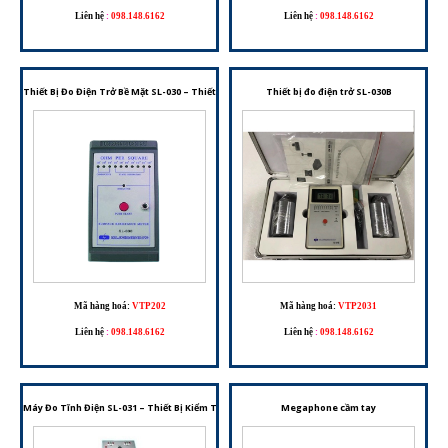
Liên hệ
:
098.148.6162
Liên hệ
:
098.148.6162
Thiết Bị Đo Điện Trở Bề Mặt SL-030 – Thiết Bị Kiểm Tra Điện Trở Bề Mặt Phục Vụ Kiểm Soát T
Thiết bị đo điện trở SL-030B
Mã hàng hoá:
VTP202
Mã hàng hoá:
VTP2031
Liên hệ
:
098.148.6162
Liên hệ
:
098.148.6162
Máy Đo Tĩnh Điện SL-031 – Thiết Bị Kiểm Tra Vòng Đeo Tay Và Giày Chống Tĩnh Điện
Megaphone cầm tay