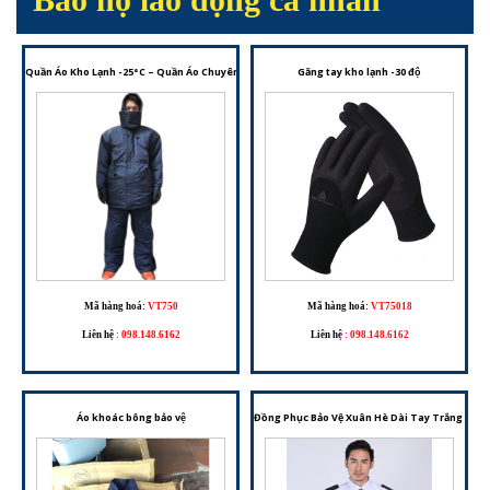
Quần Áo Kho Lạnh -25°C – Quần Áo Chuyên Dụng Giữ Nhiệt Cho Môi Trường Âm Sâu
Găng tay kho lạnh -30 độ
Mã hàng hoá:
VT750
Mã hàng hoá:
VT75018
Liên hệ
:
098.148.6162
Liên hệ
:
098.148.6162
Áo khoác bông bảo vệ
Đồng Phục Bảo Vệ Xuân Hè Dài Tay Trắng – Tr