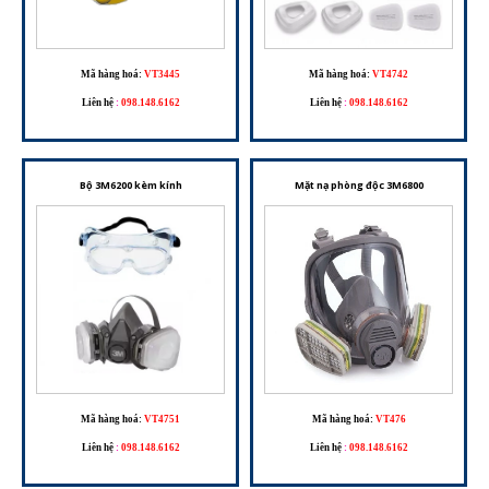
Mã hàng hoá:
VT3445
Mã hàng hoá:
VT4742
Liên hệ
:
098.148.6162
Liên hệ
:
098.148.6162
Bộ 3M6200 kèm kính
Mặt nạ phòng độc 3M6800
Mã hàng hoá:
VT4751
Mã hàng hoá:
VT476
Liên hệ
:
098.148.6162
Liên hệ
:
098.148.6162