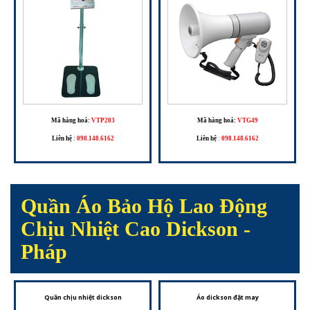
Mã hàng hoá:
VTP203
Mã hàng hoá:
VTG49
Liên hệ
:
098.148.6162
Liên hệ
:
098.148.6162
Quần Áo Bảo Hộ Lao Động
Chịu Nhiệt Cao Dickson -
Pháp
Quần chịu nhiệt dickson
Áo dickson đặt may