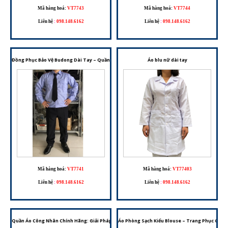
Mã hàng hoá:
VT7743
Mã hàng hoá:
VT7744
Liên hệ
:
098.148.6162
Liên hệ
:
098.148.6162
Đồng Phục Bảo Vệ Budong Dài Tay – Quần Áo Bảo Vệ Chuyên Nghiệp
Áo blu nữ dài tay
Mã hàng hoá:
VT7741
Mã hàng hoá:
VT77403
Liên hệ
:
098.148.6162
Liên hệ
:
098.148.6162
Quần Áo Công Nhân Chính Hãng: Giải Pháp Trang Phục Bảo Hộ Lao Động Tối Ưu
Áo Phòng Sạch Kiểu Blouse – Trang Phục Chốn