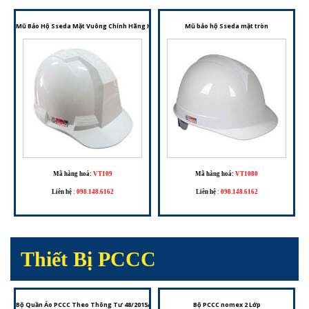
Mũ Bảo Hộ Sseda Mặt Vuông Chính Hãng Hàn Quốc – Bảo Vệ Vượt Trội Cho Người Lao Động
Mũ bảo hộ Sseda mặt tròn
Mã hàng hoá:
VT109
Mã hàng hoá:
VT1080
Liên hệ
:
098.148.6162
Liên hệ
:
098.148.6162
Thiết Bị PCCC
Bộ Quần Áo PCCC Theo Thông Tư 48/2015/TT-BCA – Trang Phục Cho Đội Phòng Cháy Chữa C
Bộ PCCC nomex 2 Lớp