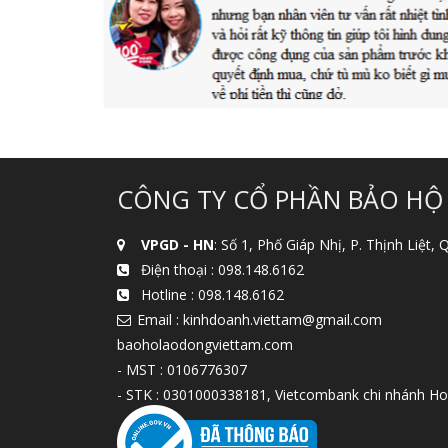
CÔNG TY CỔ PHẦN BẢO HỘ
VPGD - HN
: Số 1, Phố Giáp Nhị, P. Thịnh Liệt,
Điện thoại :
098.148.6162
Hotline :
098.148.6162
Email : kinhdoanh.viettam@gmail.com
baoholaodongviettam.com
- MST : 0106776307
- STK : 0301000338181, Vietcombank chi nhánh Ho