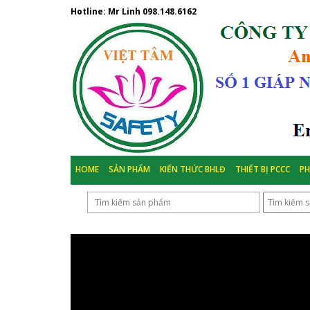
Hotline: Mr Linh
098.148.6162
HOME
SẢN PHẨM
KIẾN THỨC BHLĐ
THIẾT BỊ PCCC
P