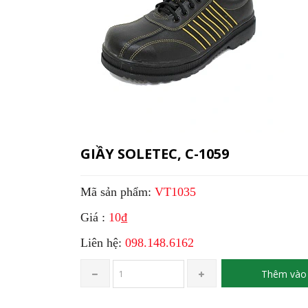
GIẦY SOLETEC, C-1059
Mã sản phẩm:
VT1035
Giá :
10₫
Liên hệ:
098.148.6162
Thêm vào 