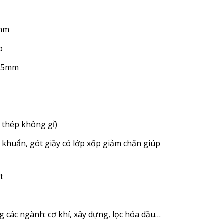
0mm
o
y 5mm
 thép không gỉ)
 khuẩn, gót giầy có lớp xốp giảm chấn giúp
t
 các ngành: cơ khí, xây dựng, lọc hóa dầu…