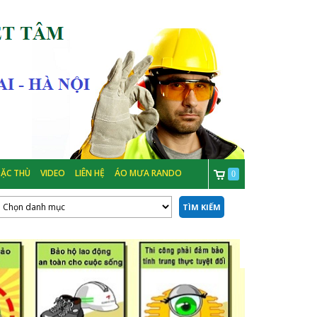
ẶC THÙ
VIDEO
LIÊN HỆ
ÁO MƯA RANDO
0
TÌM KIẾM