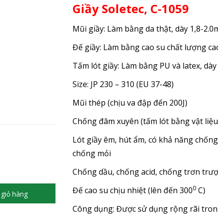
Giầy Soletec, C-1059
Mũi giầy: Làm bằng da thật, dày 1,8-2.
Đế giầy: Làm bằng cao su chất lượng ca
Tấm lót giầy: Làm bằng PU và latex, dà
Size: JP 230 – 310 (EU 37-48)
Mũi thép (chịu va đập đến 200J)
Chống đâm xuyên (tấm lót bằng vật liệu
Lót giầy êm, hút ẩm, có khả năng chống
chống mỏi
Chống dầu, chống acid, chống trơn trượ
0
Đế cao su chịu nhiệt (lên đến 300
C)
giỏ hàng
Công dụng: Được sử dụng rộng rãi trong