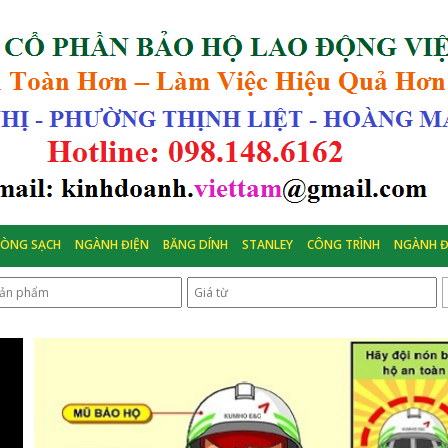
HÒNG SẠCH
NGÀNH ĐIỆN
BĂNG DÍNH
STANLEY
CÔNG TRÌNH
NGÀNH Đ