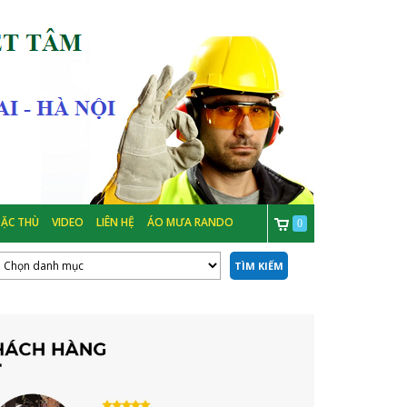
ẶC THÙ
VIDEO
LIÊN HỆ
ÁO MƯA RANDO
0
TÌM KIẾM