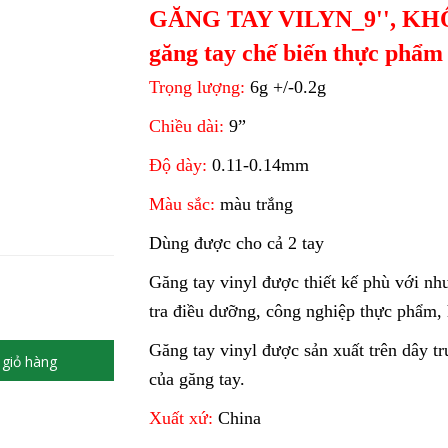
GĂNG TAY VILYN_9'', KH
găng tay chế biến thực phẩm
Trọng lượng:
6g +/-0.2g
Chiều dài:
9”
Độ dày:
0.11-0.14mm
Màu sắc:
màu trắng
Dùng được cho cả 2 tay
Găng tay vinyl được thiết kế phù với nh
tra điều dưỡng, công nghiệp thực phẩm, 
Găng tay vinyl được sản xuất trên dây tr
giỏ hàng
của găng tay.
Xuất xứ:
China