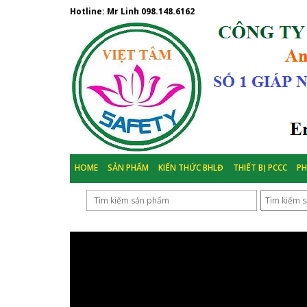
Hotline: Mr Linh
098.148.6162
HOME
SẢN PHẨM
KIẾN THỨC BHLĐ
THIẾT BỊ PCCC
P