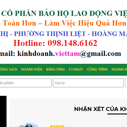
HÒNG SẠCH
NGÀNH ĐIỆN
BĂNG DÍNH
STANLEY
CÔNG TRÌNH
NGÀNH Đ