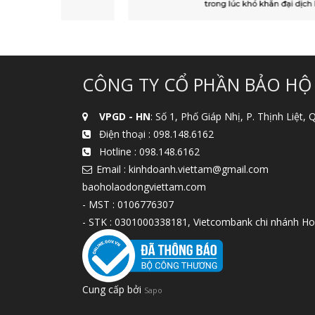
CÔNG TY CỔ PHẦN BẢO HỘ
VPGD - HN
: Số 1, Phố Giáp Nhị, P. Thịnh Liệt,
Điện thoại :
098.148.6162
Hotline :
098.148.6162
Email : kinhdoanh.viettam@gmail.com
baoholaodongviettam.com
- MST : 0106776307
- STK : 0301000338181, Vietcombank chi nhánh Ho
Cung cấp bởi
Sapo