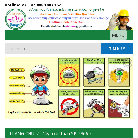
Hotline: Mr Linh
098.148.6162
MENU
TÌM KIẾM
TRANG CHỦ
Dây toàn thân SB-9366