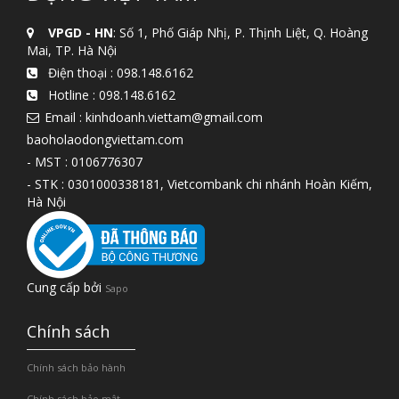
VPGD - HN
: Số 1, Phố Giáp Nhị, P. Thịnh Liệt, Q. Hoàng
Mai, TP. Hà Nội
Điện thoại :
098.148.6162
Hotline :
098.148.6162
Email : kinhdoanh.viettam@gmail.com
baoholaodongviettam.com
- MST : 0106776307
- STK : 0301000338181, Vietcombank chi nhánh Hoàn Kiếm,
Hà Nội
Cung cấp bởi
Sapo
Chính sách
Chính sách bảo hành
Chính sách bảo mật