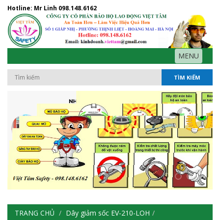
Hotline: Mr Linh
098.148.6162
MENU
TÌM KIẾM
TRANG CHỦ
Dây giảm sốc EV-210-LOH