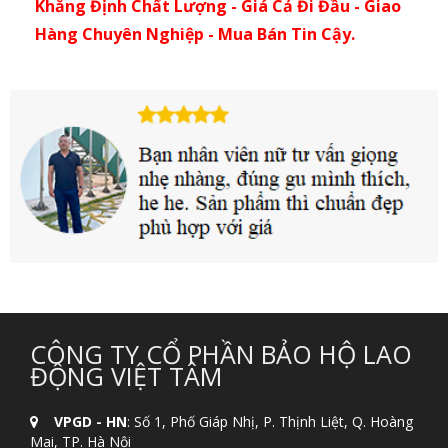
Khẳng Định Chất Lượng - Giá Cả Đi Đầu - Giao
Hàng Chuyên Nghiệp - Mua Bán Tin Cậy.
CÔNG TY CỔ PHẦN BẢO HỘ LAO
ĐỘNG VIỆT TÂM
VPGD - HN
: Số 1, Phố Giáp Nhị, P. Thịnh Liệt, Q. Hoàng
Mai, TP. Hà Nội