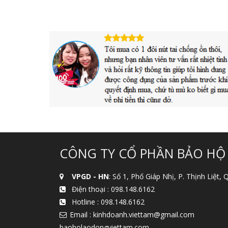
CÔNG TY CỔ PHẦN BẢO HỘ
VPGD - HN
: Số 1, Phố Giáp Nhị, P. Thịnh Liệt,
Điện thoại :
098.148.6162
Hotline :
098.148.6162
Email : kinhdoanh.viettam@gmail.com
baoholaodongviettam.com