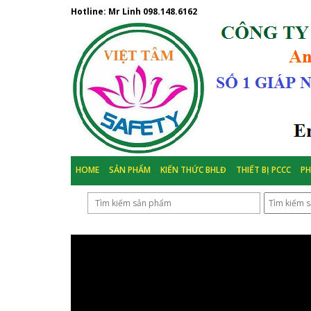
Hotline: Mr Linh
098.148.6162
HOME
SẢN PHẨM
KIẾN THỨC BHLĐ
THIẾT BỊ PCCC
P