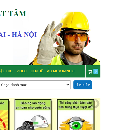
ẶC THÙ
VIDEO
LIÊN HỆ
ÁO MƯA RANDO
0
TÌM KIẾM