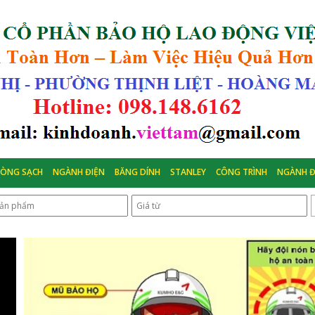
HÒNG SẠCH
NGÀNH ĐIỆN
BĂNG DÍNH
STANLEY
CÔNG TRÌNH
NGÀNH Đ