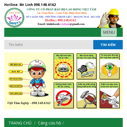
Hotline: Mr Linh
098.148.6162
MENU
TÌM KIẾM
TRANG CHỦ
Cáng cứu hộ