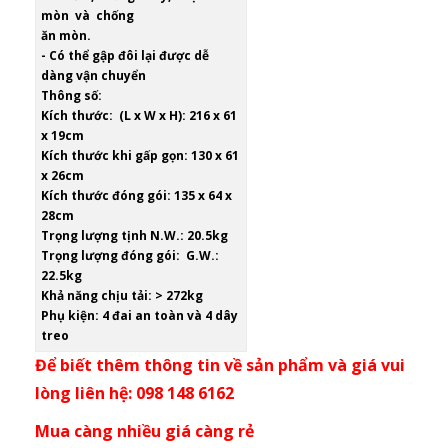
mòn và chống
ăn mòn.
- Có thể gập đôi lại được dễ
dàng vận chuyển
Thông số:
Kích thước: (L x W x H): 216 x 61
x 19cm
Kích thước khi gấp gọn: 130 x 61
x 26cm
Kích thước đóng gói: 135 x 64 x
28cm
Trọng lượng tịnh N.W.: 20.5kg
Trọng lượng đóng gói: G.W.:
22.5kg
Khả năng chịu tải: > 272kg
Phụ kiện: 4 đai an toàn và 4 dây
treo
Để biết thêm thông tin về sản phẩm và giá vui
lòng liên hệ: 098 148 6162
Mua càng nhiều giá càng rẻ