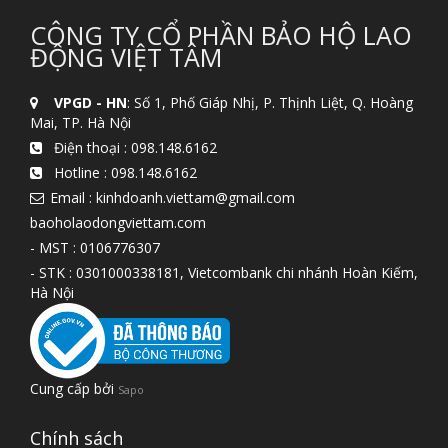
CÔNG TY CỔ PHẦN BẢO HỘ LAO
ĐỘNG VIỆT TÂM
VPGD - HN
: Số 1, Phố Giáp Nhị, P. Thịnh Liệt, Q. Hoàng
Mai, TP. Hà Nội
Điện thoại :
098.148.6162
Hotline :
098.148.6162
Email : kinhdoanh.viettam@gmail.com
baoholaodongviettam.com
- MST : 0106776307
- STK : 0301000338181, Vietcombank chi nhánh Hoàn Kiếm,
Hà Nội
Cung cấp bởi
Sapo
Chính sách