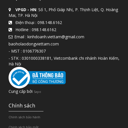
VPGD - HN
: Số 1, Phố Giáp Nhị, P. Thịnh Liệt, Q. Hoàng
Mai, TP. Hà Nội
Điện thoại :
098.148.6162
Hotline :
098.148.6162
Email : kinhdoanh.viettam@gmail.com
baoholaodongviettam.com
- MST : 0106776307
- STK : 0301000338181, Vietcombank chi nhánh Hoàn Kiếm,
Hà Nội
Cung cấp bởi
Sapo
Chính sách
Chính sách bảo hành
Chính sách bảo mật