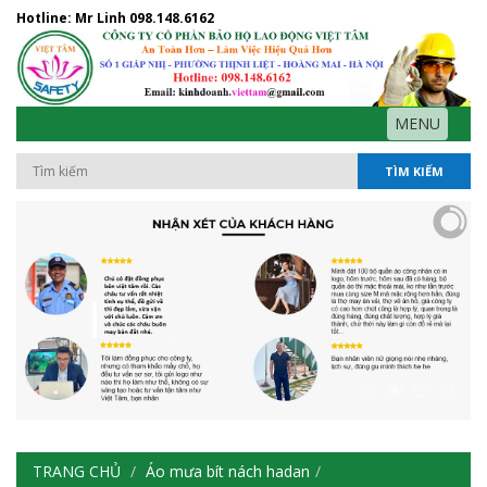
Hotline: Mr Linh
098.148.6162
MENU
TÌM KIẾM
TRANG CHỦ
Áo mưa bít nách hadan