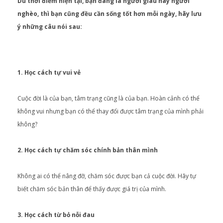
Dù thời điểm hiện tại, bạn đang là người giàu hay người
nghèo, thì bạn cũng đều cần sống tốt hơn mỗi ngày, hãy lưu
ý những câu nói sau:
1. Học cách tự vui vẻ
Cuộc đời là của bạn, tâm trạng cũng là của bạn. Hoàn cảnh có thể
không vui nhưng bạn có thể thay đổi được tâm trạng của mình phải
không?
2. Học cách tự chăm sóc chính bản thân mình
Không ai có thể nâng đỡ, chăm sóc được bạn cả cuộc đời. Hãy tự
biết chăm sóc bản thân để thấy được giá trị của mình.
3. Học cách từ bỏ nỗi đau