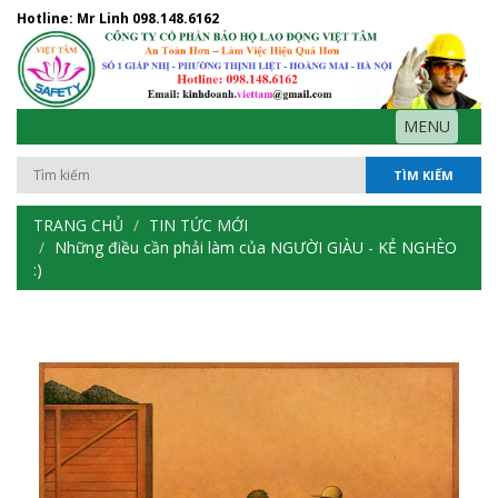
Hotline: Mr Linh
098.148.6162
MENU
TÌM KIẾM
TRANG CHỦ
TIN TỨC MỚI
Những điều cần phải làm của NGƯỜI GIÀU - KẺ NGHÈO
:)