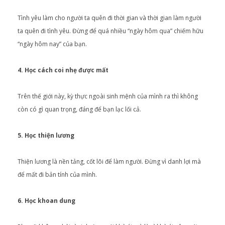
Tình yêu làm cho người ta quên đi thời gian và thời gian làm người
ta quên đi tình yêu. Đừng để quá nhiều “ngày hôm qua” chiếm hữu
“ngày hôm nay” của bạn.
4. Học cách coi nhẹ được mất
Trên thế giới này, kỳ thực ngoài sinh mệnh của mình ra thì không
còn có gì quan trọng, đáng để bạn lạc lối cả.
5. Học thiện lương
Thiện lương là nền tảng, cốt lõi để làm người. Đừng vì danh lợi mà
để mất đi bản tính của mình.
6. Học khoan dung