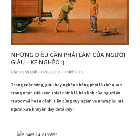
NHỮNG ĐIỀU CẦN PHẢI LÀM CỦA NGƯỜI
GIÀU - KẺ NGHÈO :)
Đào Mạnh Linh - 14/03/2016 -
0
bình luận
Trong cuộc sống, giàu hay nghèo không phải là thứ quan
trọng nhất. Điều cần thiết chính là bản lĩnh của người ấy
trước mọi hoàn cảnh. Hãy cùng suy ngẫm về những lời mà
người xưa khuyên dạy dưới đây!