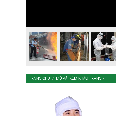
TRANG CHỦ
MŨ VẢI KÈM KHẨU TRANG