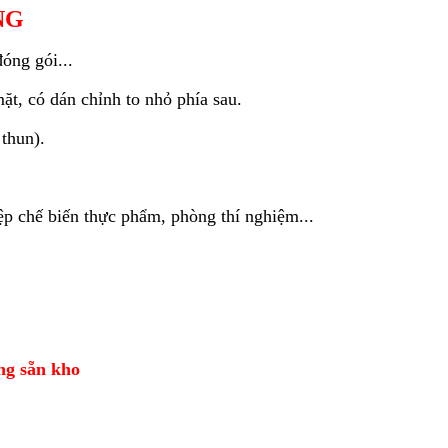
NG
óng gói...
mặt, có dán chỉnh to nhỏ phía sau.
 thun).
ệp chế biến thực phẩm, phòng thí nghiệm...
àng sẵn kho