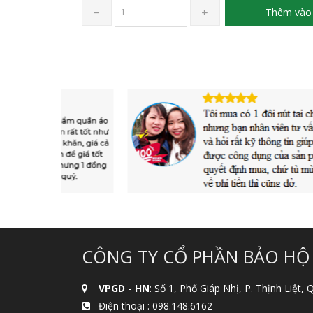
Thêm vào 
CÔNG TY CỔ PHẦN BẢO HỘ
VPGD - HN
: Số 1, Phố Giáp Nhị, P. Thịnh Liệt,
Điện thoại :
098.148.6162