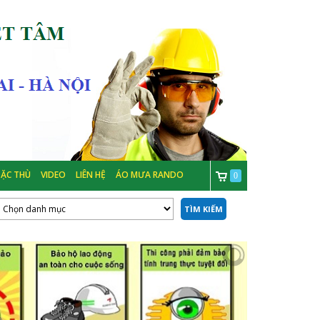
ẶC THÙ
VIDEO
LIÊN HỆ
ÁO MƯA RANDO
0
TÌM KIẾM