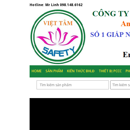
Hotline: Mr Linh
098.148.6162
HOME
SẢN PHẨM
KIẾN THỨC BHLĐ
THIẾT BỊ PCCC
P