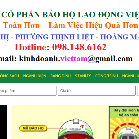
HÒNG SẠCH
NGÀNH ĐIỆN
BĂNG DÍNH
STANLEY
CÔNG TRÌNH
NGÀNH Đ