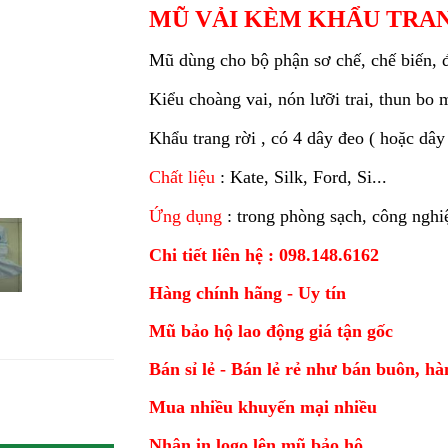
MŨ VẢI KÈM KHẨU TRA
Mũ dùng cho bộ phận sơ chế, chế biến, đ
Kiểu choàng vai, nón lưỡi trai, thun bo 
Khẩu trang rời , có 4 dây đeo ( hoặc dây
Chất liệu
: Kate, Silk, Ford, Si...
Ứng dụng
: trong phòng sạch, công nghi
Chi tiết liên hệ : 098.148.6162
Hàng chính hãng - Uy tín
Mũ bảo hộ lao động giá tận gốc
Bán sỉ lẻ - Bán lẻ rẻ như bán buôn, h
Mua nhiều khuyến mại nhiều
Nhận in logo lên mũ bảo hộ