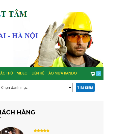
ẶC THÙ
VIDEO
LIÊN HỆ
ÁO MƯA RANDO
0
TÌM KIẾM