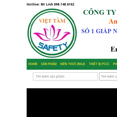
Hotline: Mr Linh
098.148.6162
HOME
SẢN PHẨM
KIẾN THỨC BHLĐ
THIẾT BỊ PCCC
P