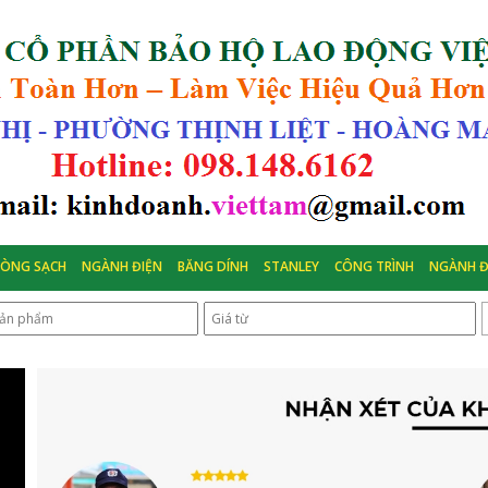
HÒNG SẠCH
NGÀNH ĐIỆN
BĂNG DÍNH
STANLEY
CÔNG TRÌNH
NGÀNH Đ