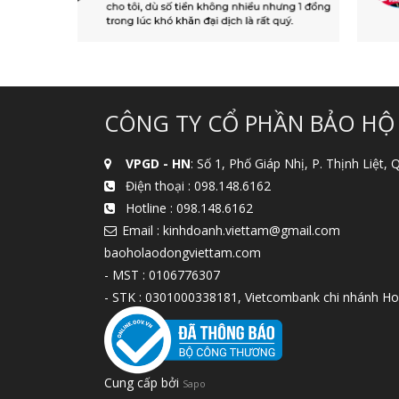
CÔNG TY CỔ PHẦN BẢO HỘ
VPGD - HN
: Số 1, Phố Giáp Nhị, P. Thịnh Liệt,
Điện thoại :
098.148.6162
Hotline :
098.148.6162
Email : kinhdoanh.viettam@gmail.com
baoholaodongviettam.com
- MST : 0106776307
- STK : 0301000338181, Vietcombank chi nhánh Ho
Cung cấp bởi
Sapo