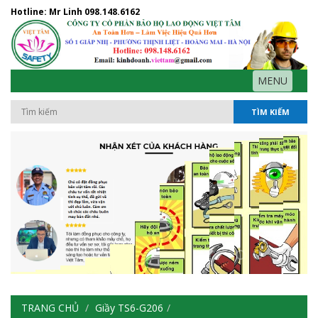
Hotline: Mr Linh
098.148.6162
MENU
TÌM KIẾM
TRANG CHỦ
Giầy TS6-G206