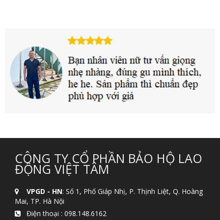
CÔNG TY CỔ PHẦN BẢO HỘ LAO
ĐỘNG VIỆT TÂM
VPGD - HN
: Số 1, Phố Giáp Nhị, P. Thịnh Liệt, Q. Hoàng
Mai, TP. Hà Nội
Điện thoại :
098.148.6162