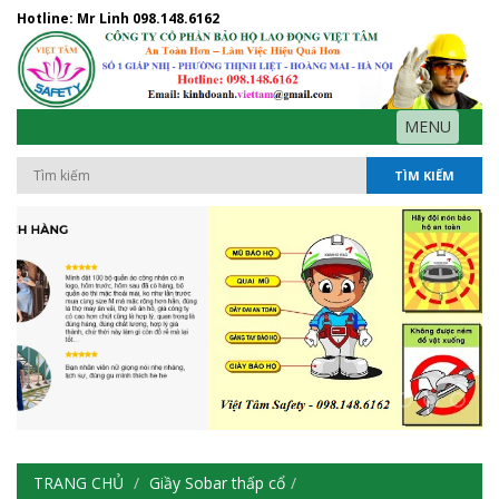
Hotline: Mr Linh
098.148.6162
MENU
TÌM KIẾM
TRANG CHỦ
Giầy Sobar thấp cổ