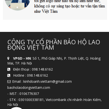
CÔNG TY CỔ PHẦN BẢO HỘ LAO
ĐỘNG VIỆT TÂM
VPGD - HN
: Số 1, Phố Giáp Nhị, P. Thịnh Liệt, Q. Hoàng
Mai, TP. Hà Nội
Điện thoại :
098.148.6162
Hotline :
098.148.6162
Email : kinhdoanh.viettam@gmail.com
baoholaodongviettam.com
- MST : 0106776307
- STK : 0301000338181, Vietcombank chi nhánh Hoàn Kiếm,
Hà Nội