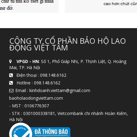
CÔNG TY CỔ PHẦN BẢO HỘ LAO
ĐỘNG VIỆT TÂM
VPGD - HN
: Số 1, Phố Giáp Nhị, P. Thịnh Liệt, Q. Hoàng
Mai, TP. Hà Nội
Điện thoại :
098.148.6162
Hotline :
098.148.6162
Email : kinhdoanh.viettam@gmail.com
baoholaodongviettam.com
- MST : 0106776307
- STK : 0301000338181, Vietcombank chi nhánh Hoàn Kiếm,
Hà Nội