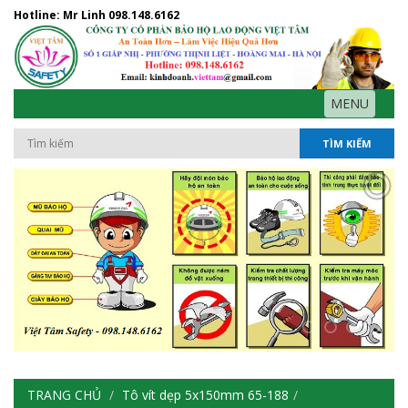
Hotline: Mr Linh
098.148.6162
MENU
TÌM KIẾM
TRANG CHỦ
Tô vít dẹp 5x150mm 65-188