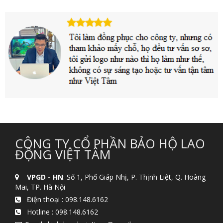
CÔNG TY CỔ PHẦN BẢO HỘ LAO
ĐỘNG VIỆT TÂM
VPGD - HN
: Số 1, Phố Giáp Nhị, P. Thịnh Liệt, Q. Hoàng
Mai, TP. Hà Nội
Điện thoại :
098.148.6162
Hotline :
098.148.6162