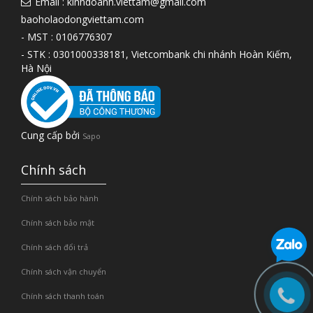
Email : kinhdoanh.viettam@gmail.com
baoholaodongviettam.com
- MST : 0106776307
- STK : 0301000338181, Vietcombank chi nhánh Hoàn Kiếm,
Hà Nội
Cung cấp bởi
Sapo
Chính sách
Chính sách bảo hành
Chính sách bảo mật
Chính sách đổi trả
Chính sách vận chuyển
Chính sách thanh toán