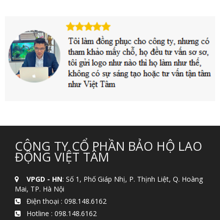
CÔNG TY CỔ PHẦN BẢO HỘ LAO
ĐỘNG VIỆT TÂM
VPGD - HN
: Số 1, Phố Giáp Nhị, P. Thịnh Liệt, Q. Hoàng
Mai, TP. Hà Nội
Điện thoại :
098.148.6162
Hotline :
098.148.6162