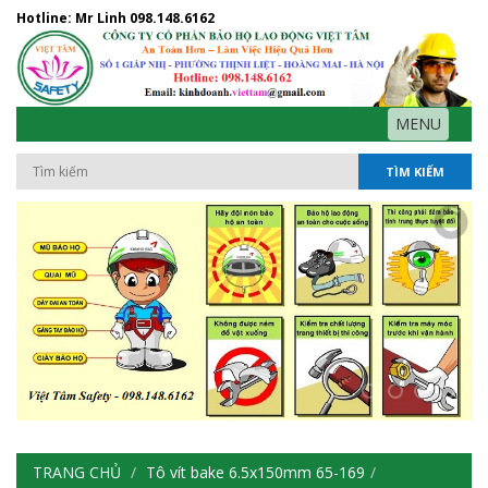
Hotline: Mr Linh
098.148.6162
MENU
TÌM KIẾM
TRANG CHỦ
Tô vít bake 6.5x150mm 65-169