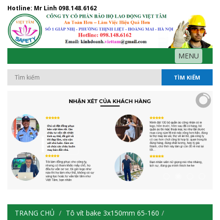
Hotline: Mr Linh
098.148.6162
MENU
TÌM KIẾM
TRANG CHỦ
Tô vít bake 3x150mm 65-160