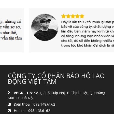
CÔNG TY CỔ PHẦN BẢO HỘ LAO
ĐỘNG VIỆT TÂM
VPGD - HN
: Số 1, Phố Giáp Nhị, P. Thịnh Liệt, Q. Hoàng
Mai, TP. Hà Nội
Điện thoại :
098.148.6162
Hotline :
098.148.6162