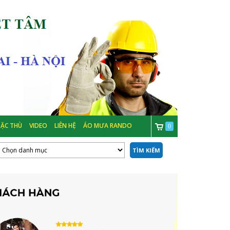
ẶC THÙ
VIDEO
LIÊN HỆ
ÁO MƯA RANDO
0
TÌM KIẾM