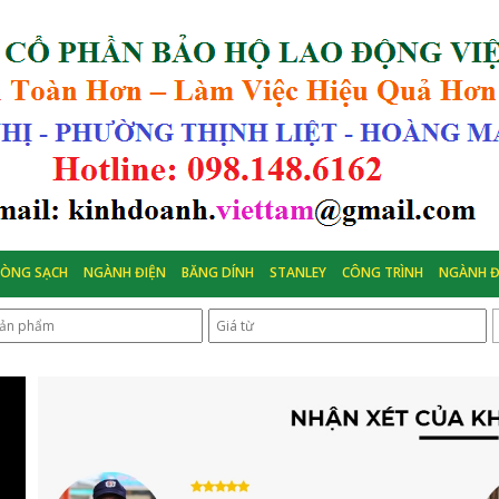
HÒNG SẠCH
NGÀNH ĐIỆN
BĂNG DÍNH
STANLEY
CÔNG TRÌNH
NGÀNH Đ