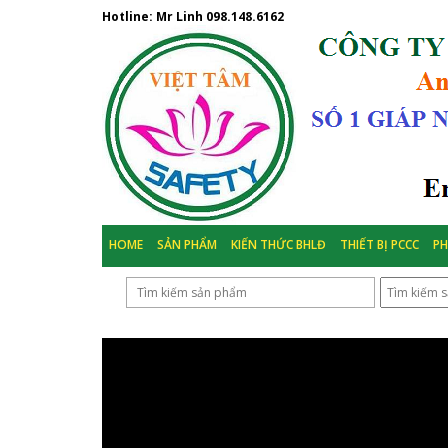
Hotline: Mr Linh
098.148.6162
HOME
SẢN PHẨM
KIẾN THỨC BHLĐ
THIẾT BỊ PCCC
P