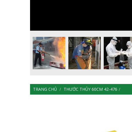
TRANG CHỦ
THƯỚC THỦY 60CM 42-476