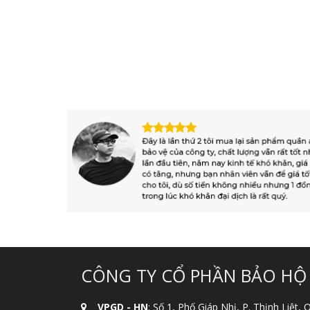
CÔNG TY CỔ PHẦN BẢO HỘ
VPGD - HN
: Số 1, Phố Giáp Nhị, P. Thịnh Liệt,