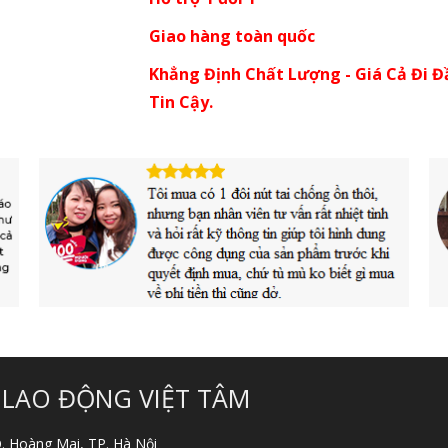
Giao hàng toàn quốc
Khẳng Định Chất Lượng - Giá Cả Đi Đ
Tin Cậy.
 LAO ĐỘNG VIỆT TÂM
 Q. Hoàng Mai, TP. Hà Nội