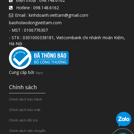
Điện thoại :
098.148.6162
Hotline :
098.148.6162
Email : kinhdoanh.viettam@gmail.com
baoholaodongviettam.com
- MST : 0106776307
- STK : 0301000338181, Vietcombank chi nhánh Hoàn Kiếm,
Hà Nội
Cung cấp bởi
Sapo
Chính sách
Chính sách bảo hành
Chính sách bảo mật
Chính sách đổi trả
Chính sách vận chuyển