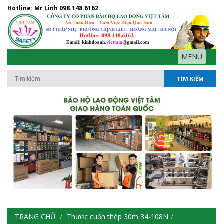
Hotline: Mr Linh
098.148.6162
MENU
TÌM KIẾM
TRANG CHỦ
Thước cuốn thép 30m 34-108N