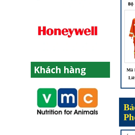
Bộ
Khách hàng
Mã 
Liê
Bả
Ph