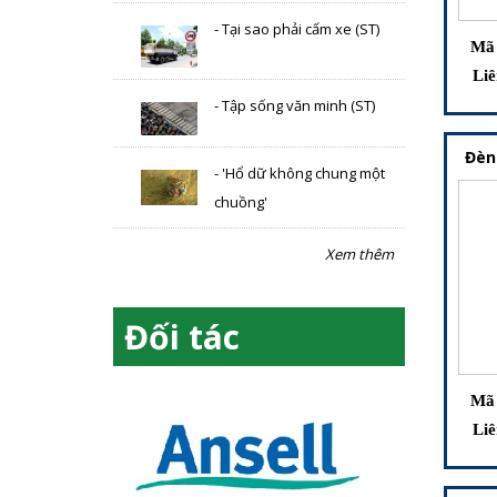
- Tại sao phải cấm xe (ST)
Mã 
Liê
- Tập sống văn minh (ST)
Đèn
- 'Hổ dữ không chung một
chuồng'
Xem thêm
Đối tác
Mã 
Liê