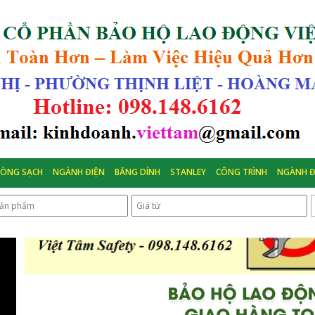
HÒNG SẠCH
NGÀNH ĐIỆN
BĂNG DÍNH
STANLEY
CÔNG TRÌNH
NGÀNH Đ