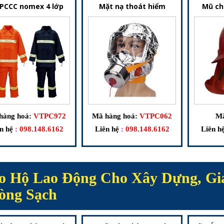
 PCCC nomex 4 lớp
Mặt nạ thoát hiểm
Mũ ch
hàng hoá:
VTPC972
Mã hàng hoá:
VTPC062
Mã
n hệ
:
098.148.6162
Liên hệ
:
098.148.6162
Liên h
o Hộ Lao Động Cho Xây Dựng, Gi
òng Sạch