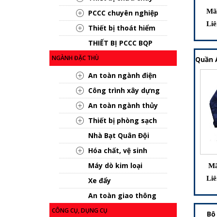
Mã
PCCC chuyên nghiệp
Liê
Thiết bị thoát hiểm
THIẾT BỊ PCCC BQP
NGÀNH ĐẶC THÙ
Quần 
An toàn ngành điện
Công trình xây dựng
An toàn ngành thủy
Thiết bị phòng sạch
Nhà Bạt Quân Đội
Hóa chất, vệ sinh
Máy dò kim loại
Mã
Liê
Xe đẩy
An toàn giao thông
CÔNG CỤ, DỤNG CỤ
Bộ