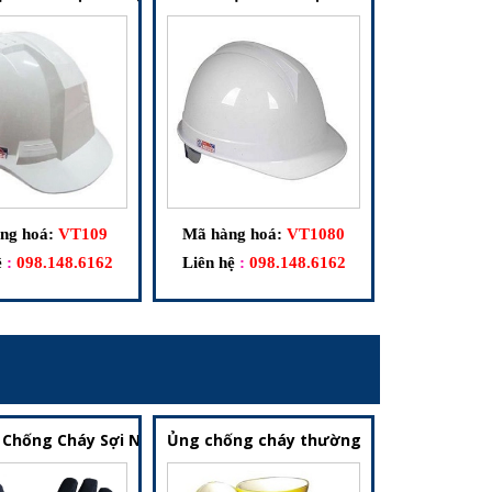
ng hoá:
VT109
Mã hàng hoá:
VT1080
ệ
:
098.148.6162
Liên hệ
:
098.148.6162
Đội Phòng Cháy Chữa Cháy Cơ Sở
 Chống Cháy Sợi Nomex – Găng Bảo Hộ Dành Cho Công Tác PCC
Ủng chống cháy thường