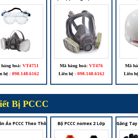
 hàng hoá:
VT4751
Mã hàng hoá:
VT476
Mã hà
n hệ
:
098.148.6162
Liên hệ
:
098.148.6162
Liên h
iết Bị PCCC
ần Áo PCCC Theo Thông Tư 48/2015/TT-BCA – Trang Phục Cho 
Bộ PCCC nomex 2 Lớp
Găng Tay