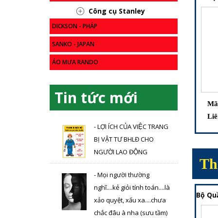
Công cụ Stanley
DICKSON - PHÁP
SANKO - JAPAN
ÁO MƯA RANDO
Tin tức mới
Mã
Liê
- LỢI ÍCH CỦA VIỆC TRANG
BỊ VẬT TƯ BHLĐ CHO
NGƯỜI LAO ĐỘNG
Th
- Mọi người thường
nghĩ....kẻ giỏi tính toán....là
Bộ Qu
xảo quyệt, xấu xa....chưa
chắc đâu à nha (sưu tầm)