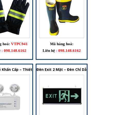
g hoá:
VTPC941
Mã hàng hoá:
ệ
:
098.148.6162
Liên hệ
:
098.148.6162
ểm Ban Đầu
ết Bị Hỗ Trợ Thoát Hiểm Khi Có Cháy
 Khẩn Cấp – Thiết Bị Chiếu Sáng Dự Phòng Cho Hệ Thống PCCC
Đèn Exit 2 Mặt – Đèn Chỉ Dẫn Lối Thoát H