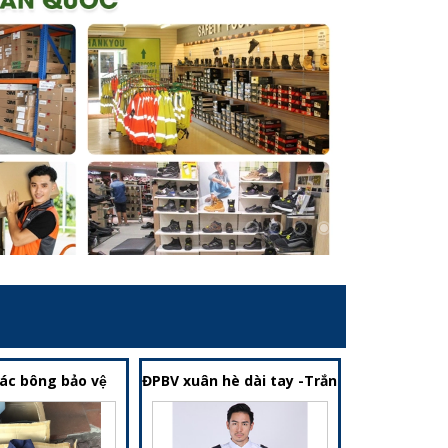
ác bông bảo vệ
ĐPBV xuân hè dài tay -Trắng