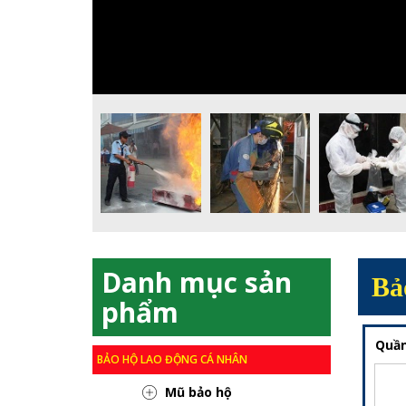
Danh mục sản
Bả
phẩm
Quần
BẢO HỘ LAO ĐỘNG CÁ NHÂN
Mũ bảo hộ