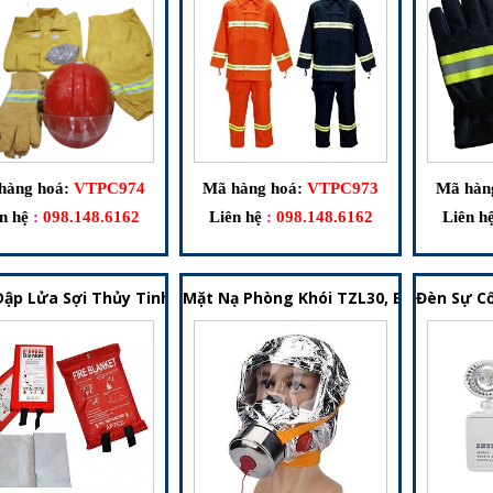
hàng hoá:
VTPC974
Mã hàng hoá:
VTPC973
Mã hàn
n hệ
:
098.148.6162
Liên hệ
:
098.148.6162
Liên h
ập Lửa Sợi Thủy Tinh – Thiết Bị Hỗ Trợ Dập Cháy Và Thoát Hi
Mặt Nạ Phòng Khói TZL30, EPK-20 – Thi
Đèn Sự Cố