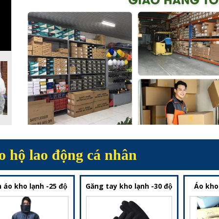
o hộ lao động cá nhân
 áo kho lạnh -25 độ
Găng tay kho lạnh -30 độ
Áo kho