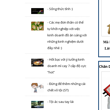
- Sống thức tỉnh :)
- Các mẹ đơn thân có thể
tự khởi nghiệp với việc
kinh doanh đồ ăn sáng với
những kinh nghiệm dưới
Mã 
đây nhé :)
Liê
- Hốt bạc với ý tưởng kinh
doanh mì cay 7 cấp độ cực
Chăn D
“hot”
- Đừng để thêm những cái
chết vô tội (ST)
- Tội ác sau tay lái