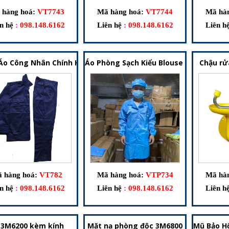
 hàng hoá:
VT7743
Mã hàng hoá:
VT7744
Mã hàn
n hệ
:
098.148.6162
Liên hệ
:
098.148.6162
Liên h
Áo Công Nhân Chính Hãng: Giải Pháp Trang Phục Bảo Hộ Lao Đ
Áo Phòng Sạch Kiểu Blouse – Trang Ph
Chậu rử
 hàng hoá:
VT782
Mã hàng hoá:
VTP734
Mã hàn
n hệ
:
098.148.6162
Liên hệ
:
098.148.6162
Liên h
 3M6200 kèm kính
Mặt nạ phòng độc 3M6800
Mũ Bảo H