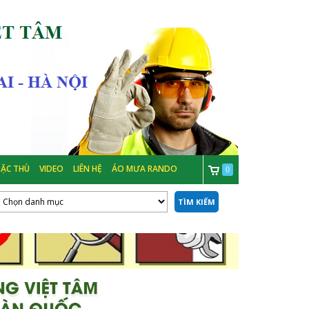
ẶC THÙ
VIDEO
LIÊN HỆ
ÁO MƯA RANDO
0
TÌM KIẾM