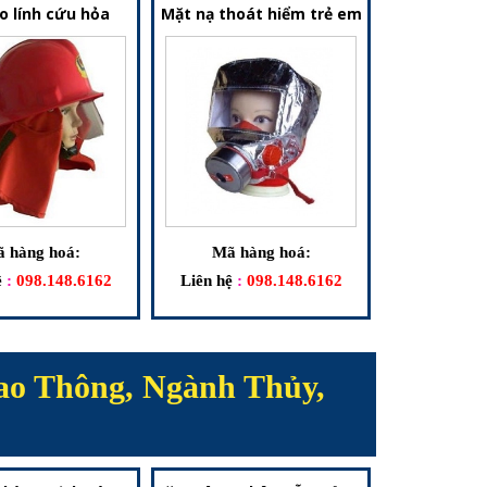
o lính cứu hỏa
Mặt nạ thoát hiểm trẻ em
 hàng hoá:
Mã hàng hoá:
ệ
:
098.148.6162
Liên hệ
:
098.148.6162
ao Thông, Ngành Thủy,