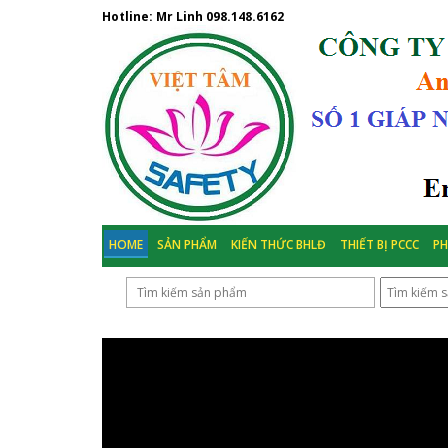
Hotline: Mr Linh
098.148.6162
HOME
SẢN PHẨM
KIẾN THỨC BHLĐ
THIẾT BỊ PCCC
P