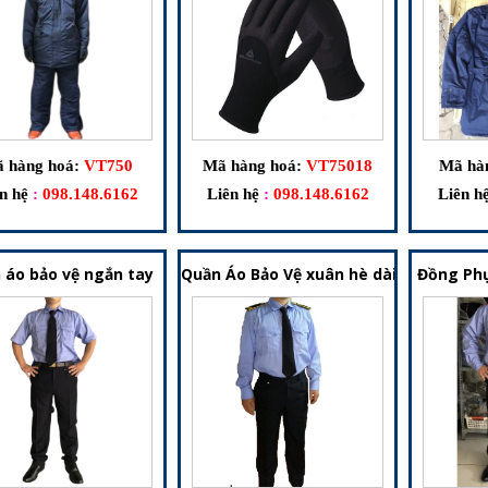
 hàng hoá:
VT750
Mã hàng hoá:
VT75018
Mã hà
n hệ
:
098.148.6162
Liên hệ
:
098.148.6162
Liên h
 áo bảo vệ ngắn tay
Quần Áo Bảo Vệ xuân hè dài tay
Đồng Phụ