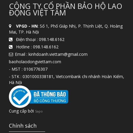
CÔNG TY CỔ PHẦN BẢO HỘ LAO
ĐỘNG VIỆT TÂM
VPGD - HN
: Số 1, Phố Giáp Nhị, P. Thịnh Liệt, Q. Hoàng
Mai, TP. Hà Nội
Điện thoại :
098.148.6162
Hotline :
098.148.6162
Email : kinhdoanh.viettam@gmail.com
baoholaodongviettam.com
- MST : 0106776307
- STK : 0301000338181, Vietcombank chi nhánh Hoàn Kiếm,
Hà Nội
Cung cấp bởi
Sapo
Chính sách