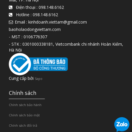
Điện thoại :
098.148.6162
Hotline :
098.148.6162
Email : kinhdoanh.viettam@gmail.com
baoholaodongviettam.com
- MST : 0106776307
- STK : 0301000338181, Vietcombank chi nhánh Hoàn Kiếm,
Hà Nội
Cung cấp bởi
Sapo
Chính sách
Chính sách bảo hành
Chính sách bảo mật
Chính sách đổi trả