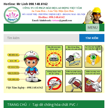
Hotline: Mr Linh
098.148.6162
MENU
TÌM KIẾM
TRANG CHỦ
Tạp dề chống hóa chất PVC