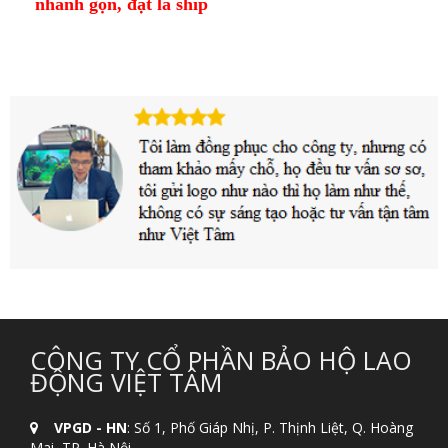
nhanh gọn, đặt là ship
CÔNG TY CỔ PHẦN BẢO HỘ LAO
ĐỘNG VIỆT TÂM
VPGD - HN
: Số 1, Phố Giáp Nhị, P. Thịnh Liệt, Q. Hoàng
Mai, TP. Hà Nội