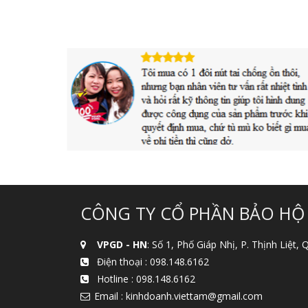
CÔNG TY CỔ PHẦN BẢO HỘ
VPGD - HN
: Số 1, Phố Giáp Nhị, P. Thịnh Liệt,
Điện thoại :
098.148.6162
Hotline :
098.148.6162
Email : kinhdoanh.viettam@gmail.com