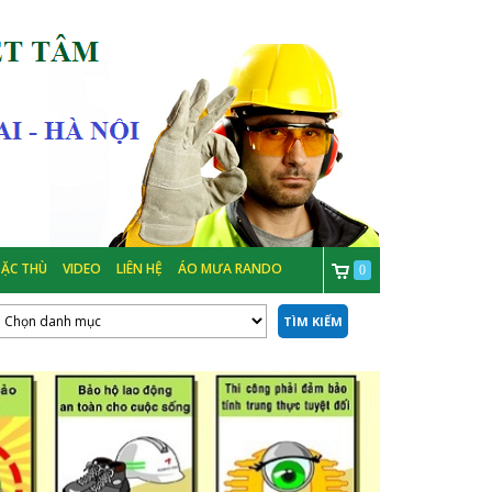
ẶC THÙ
VIDEO
LIÊN HỆ
ÁO MƯA RANDO
0
TÌM KIẾM