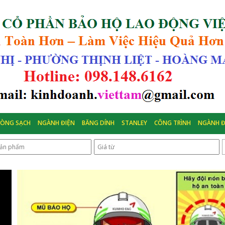
HÒNG SẠCH
NGÀNH ĐIỆN
BĂNG DÍNH
STANLEY
CÔNG TRÌNH
NGÀNH Đ