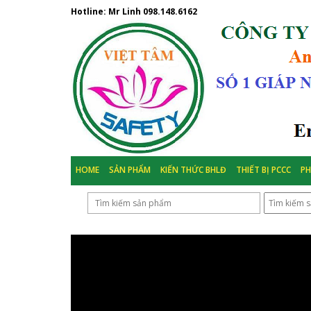
Hotline: Mr Linh
098.148.6162
HOME
SẢN PHẨM
KIẾN THỨC BHLĐ
THIẾT BỊ PCCC
P