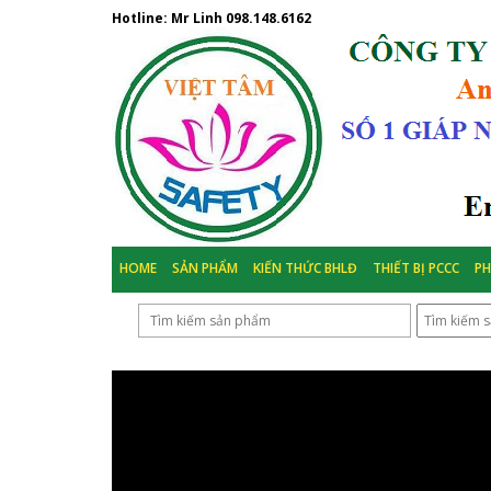
Hotline: Mr Linh
098.148.6162
HOME
SẢN PHẨM
KIẾN THỨC BHLĐ
THIẾT BỊ PCCC
P