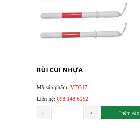
RÙI CUI NHỰA
Mã sản phẩm:
VTG17
Liên hệ:
098.148.6162
Thêm vào 