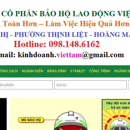
HÒNG SẠCH
NGÀNH ĐIỆN
BĂNG DÍNH
STANLEY
CÔNG TRÌNH
NGÀNH Đ