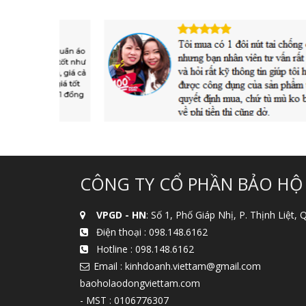
CÔNG TY CỔ PHẦN BẢO HỘ
VPGD - HN
: Số 1, Phố Giáp Nhị, P. Thịnh Liệt,
Điện thoại :
098.148.6162
Hotline :
098.148.6162
Email : kinhdoanh.viettam@gmail.com
baoholaodongviettam.com
- MST : 0106776307