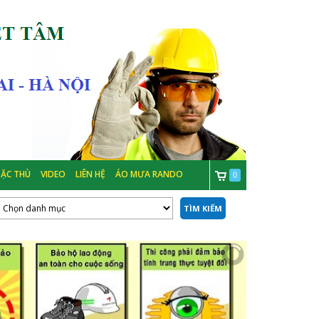
ẶC THÙ
VIDEO
LIÊN HỆ
ÁO MƯA RANDO
0
TÌM KIẾM