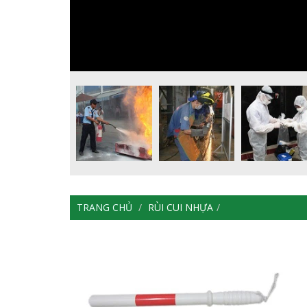
TRANG CHỦ
RÙI CUI NHỰA