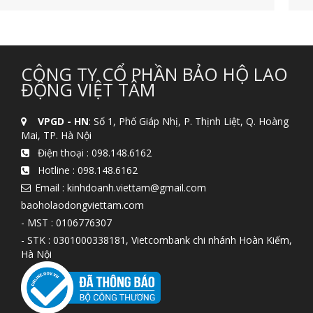
CÔNG TY CỔ PHẦN BẢO HỘ LAO
ĐỘNG VIỆT TÂM
VPGD - HN
: Số 1, Phố Giáp Nhị, P. Thịnh Liệt, Q. Hoàng
Mai, TP. Hà Nội
Điện thoại :
098.148.6162
Hotline :
098.148.6162
Email : kinhdoanh.viettam@gmail.com
baoholaodongviettam.com
- MST : 0106776307
- STK : 0301000338181, Vietcombank chi nhánh Hoàn Kiếm,
Hà Nội