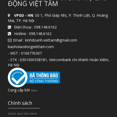
ĐỘNG VIỆT TÂM
VPGD - HN
: Số 1, Phố Giáp Nhị, P. Thịnh Liệt, Q. Hoàng
Mai, TP. Hà Nội
Điện thoại :
098.148.6162
Hotline :
098.148.6162
Email : kinhdoanh.viettam@gmail.com
baoholaodongviettam.com
- MST : 0106776307
- STK : 0301000338181, Vietcombank chi nhánh Hoàn Kiếm,
Hà Nội
Cung cấp bởi
Sapo
Chính sách
Chính sách bảo hành