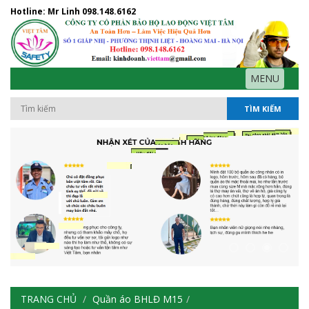
Hotline: Mr Linh
098.148.6162
MENU
TÌM KIẾM
TRANG CHỦ
Quần áo BHLĐ M15