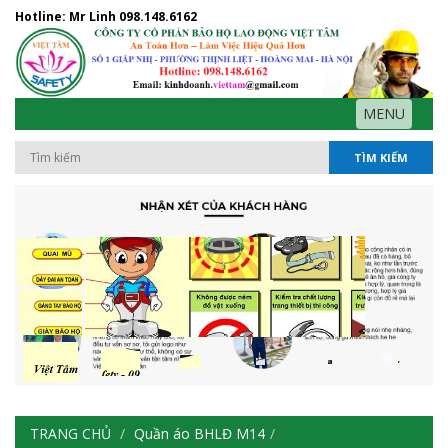
Hotline: Mr Linh
098.148.6162
MENU
TÌM KIẾM
TRANG CHỦ
Quần áo BHLĐ M14