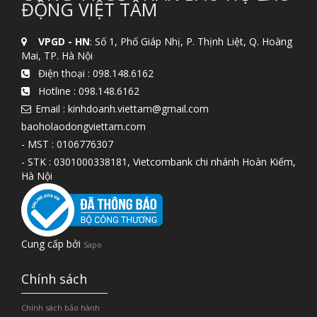
ĐỘNG VIỆT TÂM
VPGD - HN
: Số 1, Phố Giáp Nhị, P. Thịnh Liệt, Q. Hoàng
Mai, TP. Hà Nội
Điện thoại :
098.148.6162
Hotline :
098.148.6162
Email : kinhdoanh.viettam@gmail.com
baoholaodongviettam.com
- MST : 0106776307
- STK : 0301000338181, Vietcombank chi nhánh Hoàn Kiếm,
Hà Nội
Cung cấp bởi
Sapo
Chính sách
Chính sách bảo hành