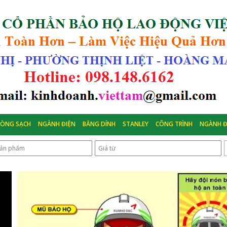
HÒNG SẠCH
NGÀNH ĐIỆN
BĂNG DÍNH
STANLEY
CÔNG TRÌNH
NGÀNH Đ