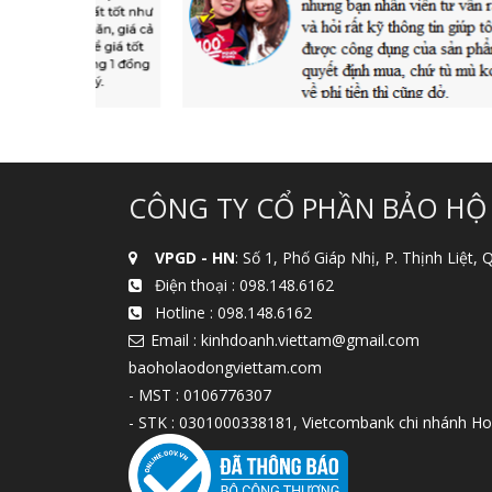
CÔNG TY CỔ PHẦN BẢO HỘ
VPGD - HN
: Số 1, Phố Giáp Nhị, P. Thịnh Liệt,
Điện thoại :
098.148.6162
Hotline :
098.148.6162
Email : kinhdoanh.viettam@gmail.com
baoholaodongviettam.com
- MST : 0106776307
- STK : 0301000338181, Vietcombank chi nhánh Ho