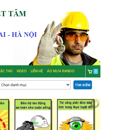
ẶC THÙ
VIDEO
LIÊN HỆ
ÁO MƯA RANDO
0
TÌM KIẾM