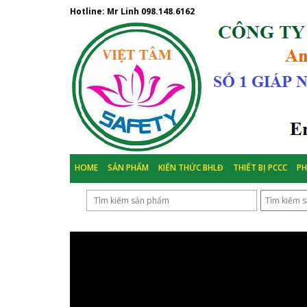
Hotline: Mr Linh
098.148.6162
HOME
SẢN PHẨM
KIẾN THỨC BHLĐ
THIẾT BỊ PCCC
P