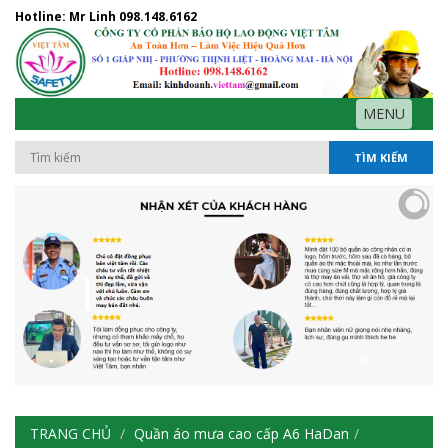
Hotline: Mr Linh
098.148.6162
MENU
TÌM KIẾM
TRANG CHỦ
Quần áo mưa cao cấp A6 HaDan