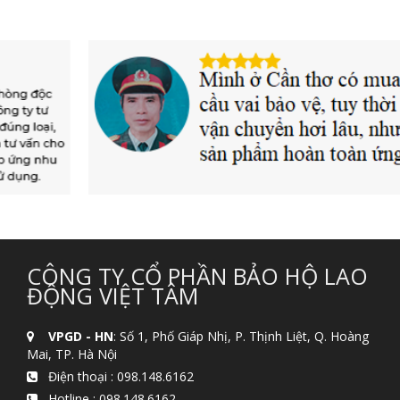
CÔNG TY CỔ PHẦN BẢO HỘ LAO
ĐỘNG VIỆT TÂM
VPGD - HN
: Số 1, Phố Giáp Nhị, P. Thịnh Liệt, Q. Hoàng
Mai, TP. Hà Nội
Điện thoại :
098.148.6162
Hotline :
098.148.6162