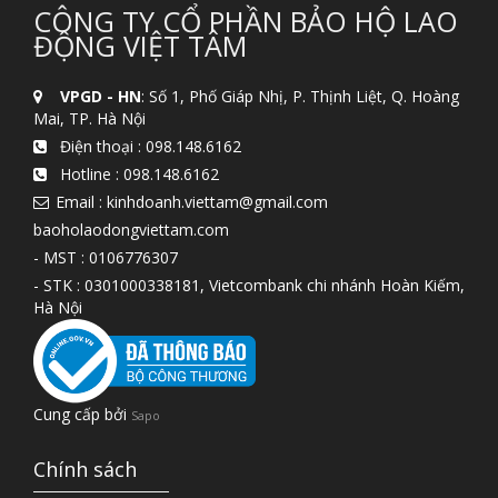
CÔNG TY CỔ PHẦN BẢO HỘ LAO
ĐỘNG VIỆT TÂM
VPGD - HN
: Số 1, Phố Giáp Nhị, P. Thịnh Liệt, Q. Hoàng
Mai, TP. Hà Nội
Điện thoại :
098.148.6162
Hotline :
098.148.6162
Email : kinhdoanh.viettam@gmail.com
baoholaodongviettam.com
- MST : 0106776307
- STK : 0301000338181, Vietcombank chi nhánh Hoàn Kiếm,
Hà Nội
Cung cấp bởi
Sapo
Chính sách