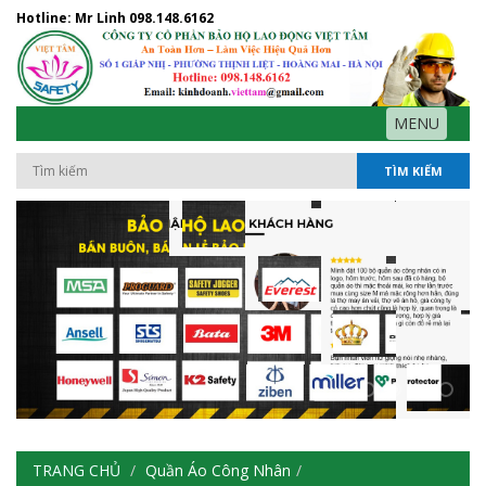
Hotline: Mr Linh
098.148.6162
MENU
TÌM KIẾM
TRANG CHỦ
Quần Áo Công Nhân