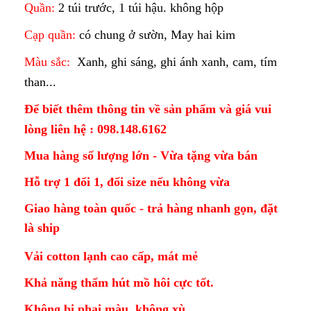
Quần:
2 túi trước, 1 túi hậu. không hộp
Cạp quần:
có chung ở sườn, May hai kim
Màu sắc:
Xanh, ghi sáng, ghi ánh xanh, cam, tím
than...
Để biết thêm thông tin về sản phẩm và giá vui
lòng liên hệ : 098.148.6162
Mua hàng số lượng lớn - Vừa tặng vừa bán
Hỗ trợ 1 đổi 1, đổi size nếu không vừa
Giao hàng toàn quốc - trả hàng nhanh gọn, đặt
là ship
Vải cotton lạnh cao cấp, mát mẻ
Khả năng thấm hút mồ hôi cực tốt.
Không bị phai màu, không xù