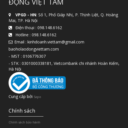
ĐỘNG VIỆT TÂM
VPGD - HN
: Số 1, Phố Giáp Nhị, P. Thịnh Liệt, Q. Hoàng
Mai, TP. Hà Nội
Điện thoại :
098.148.6162
Hotline :
098.148.6162
Email : kinhdoanh.viettam@gmail.com
baoholaodongviettam.com
- MST : 0106776307
- STK : 0301000338181, Vietcombank chi nhánh Hoàn Kiếm,
Hà Nội
Cung cấp bởi
Sapo
Chính sách
Chính sách bảo hành